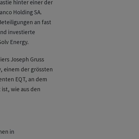
stie hinter einer der
anco Holding SA.
eteiligungen an fast
d investierte
olv Energy.
iers Joseph Gruss
, einem der grössten
enten EQT, an dem
 ist, wie aus den
nen in