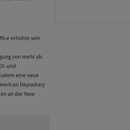
fice erhöhte sein
igung von mehr als
Öl- und
 zudem eine neue
American Depositary
den an der New