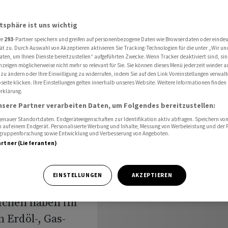
estieren in Öl und Solarenergie
atsphäre ist uns wichtig
re
293
-Partner speichern und greifen auf personenbezogene Daten wie Browserdaten oder einde
ros oder
ät zu. Durch Auswahl von Akzeptieren aktivieren Sie Tracking-Technologien für die unter „Wir un
aten, um Ihnen Dienste bereitzustellen“ aufgeführten Zwecke. Wenn Tracker deaktiviert sind, s
nzeigen möglicherweise nicht mehr so relevant für Sie. Sie können dieses Menü jederzeit wieder a
estieren
 zu ändern oder Ihre Einwilligung zu widerrufen, indem Sie auf den Link Voreinstellungen verwal
eite klicken. Ihre Einstellungen gelten innerhalb unseres Website. Weitere Informationen finden 
rklärung.
nsere Partner verarbeiten Daten, um Folgendes bereitzustellen:
nauer Standortdaten. Endgeräteeigenschaften zur Identifikation aktiv abfragen. Speichern von 
 auf einem Endgerät. Personalisierte Werbung und Inhalte, Messung von Werbeleistung und der
elgruppenforschung sowie Entwicklung und Verbesserung von Angeboten.
artner (Lieferanten)
EINSTELLUNGEN
AKZEPTIEREN
ichen haben im
n Erdöl-, Gas-