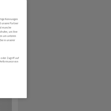
utige Kennungen
d unsere Partner
ind manche
ufrufen, um Ihre
ten am unteren
Sie in unserer
oder Zugriff auf
 Performance von