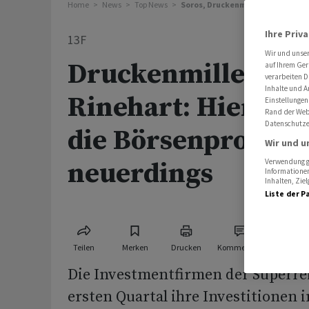
Home
News
Top News
Soros, Druckenmiller und Co. inv
Ihre Priv
13F
Wir und unse
Druckenmiller, So
auf Ihrem Ger
verarbeiten D
Inhalte und A
Rinehart: Hier inv
Einstellungen
Rand der Webs
Datenschutze
die Börsenprofis
Wir und u
neuerdings
Verwendung ge
Informationen
Inhalten, Zi
Liste der P
Teilen
Merken
Drucken
Kommentare
Die Investmentfirmen der Superre
ersten Quartal ihre Investitionen i