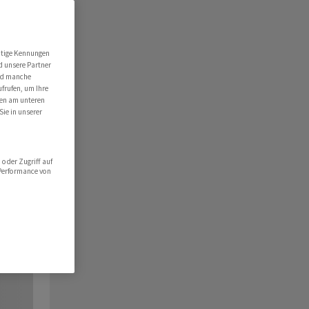
utige Kennungen
d unsere Partner
ind manche
ufrufen, um Ihre
ten am unteren
Sie in unserer
oder Zugriff auf
 Performance von