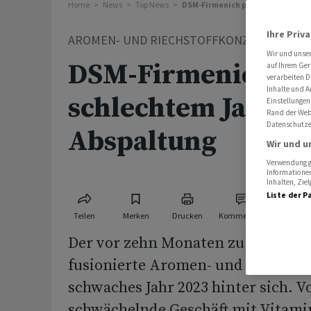
Home
News
Top News
DSM-Firmenich plant nach schle
Ihre Priv
AROMEN- UND RIECHSTOFFKONZERN
Wir und unse
DSM-Firmenich pl
auf Ihrem Ger
verarbeiten D
Inhalte und A
schlechtem Jahr S
Einstellungen
Rand der Webs
Datenschutze
Abspaltung
Wir und u
Verwendung ge
Informationen
Inhalten, Zi
Liste der P
Teilen
Merken
Drucken
Kommentare
Der vor zehn Monaten zu DSM-Fir
fusionierte Aromen- und Riechstof
schwaches Jahr 2023 hinter sich. V
schwächelnde Geschäft mit Vitamin