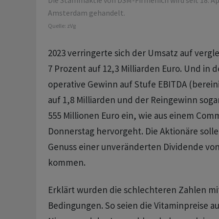
Die Stammaktie von DSM-Firmenich wird seit 18. Ap
Amsterdam gehandelt.
Quelle:
zVg
2023 verringerte sich der Umsatz auf vergl
7 Prozent auf 12,3 Milliarden Euro. Und in 
operative Gewinn auf Stufe EBITDA (berein
auf 1,8 Milliarden und der Reingewinn soga
555 Millionen Euro ein, wie aus einem Co
Donnerstag hervorgeht. Die Aktionäre solle
Genuss einer unveränderten Dividende von 
kommen.
Erklärt wurden die schlechteren Zahlen mit
Bedingungen. So seien die Vitaminpreise a