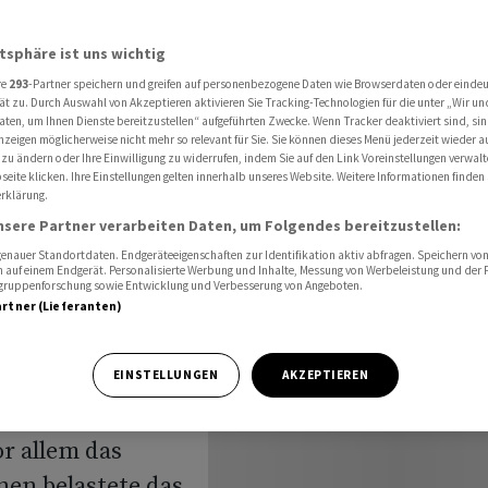
chtem Jahr Segment-Abspaltung
atsphäre ist uns wichtig
re
293
-Partner speichern und greifen auf personenbezogene Daten wie Browserdaten oder einde
ant nach
ät zu. Durch Auswahl von Akzeptieren aktivieren Sie Tracking-Technologien für die unter „Wir un
aten, um Ihnen Dienste bereitzustellen“ aufgeführten Zwecke. Wenn Tracker deaktiviert sind, s
nzeigen möglicherweise nicht mehr so relevant für Sie. Sie können dieses Menü jederzeit wieder a
egment-
 zu ändern oder Ihre Einwilligung zu widerrufen, indem Sie auf den Link Voreinstellungen verwal
eite klicken. Ihre Einstellungen gelten innerhalb unseres Website. Weitere Informationen finden 
rklärung.
nsere Partner verarbeiten Daten, um Folgendes bereitzustellen:
nauer Standortdaten. Endgeräteeigenschaften zur Identifikation aktiv abfragen. Speichern von 
 auf einem Endgerät. Personalisierte Werbung und Inhalte, Messung von Werbeleistung und der
elgruppenforschung sowie Entwicklung und Verbesserung von Angeboten.
artner (Lieferanten)
menich
EINSTELLUNGEN
AKZEPTIEREN
fkonzern hat ein
or allem das
en belastete das