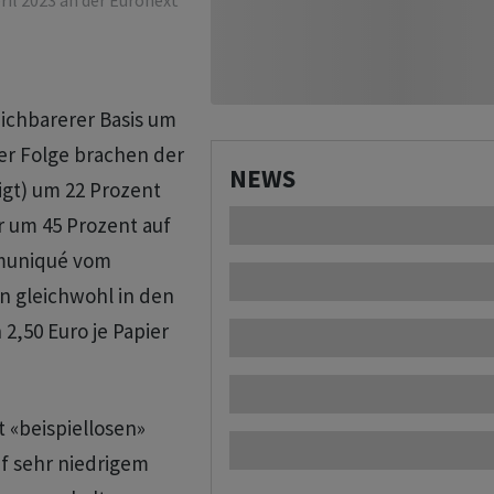
ril 2023 an der Euronext
eichbarerer Basis um
der Folge brachen der
NEWS
igt) um 22 Prozent
r um 45 Prozent auf
mmuniqué vom
n gleichwohl in den
2,50 Euro je Papier
 «beispiellosen»
uf sehr niedrigem