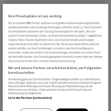
Ihre Privatsphäre ist uns wichtig
Wir und unsere
293
-Partner speichern und greifen auf personenbezogene Daten
wie Browserdaten oder eindeutige Kennungen auf Ihrem Gerät zu. Durch Auswahl
von Akzeptieren aktivieren Sie Tracking-Technologien für die unter „Wir und
Laut
Ebay
sei das Angebot weder glaubwürdig noch
unsere Partner verarbeiten Daten, um Ihnen Dienste bereitzustellen“ aufgeführten
attraktiv, schrieb der Verwaltungsratschef Paul Pressler
Zwecke. Wenn Tracker deaktiviert sind, sind manche Inhalte und Anzeigen
möglicherweise nicht mehr so relevant für Sie. Sie können dieses Menü jederzeit
in einem am Dienstag veröffentlichten Brief an
wieder aufrufen, um Ihre Einstellungen zu ändern oder Ihre Einwilligung zu
Gamestop
-Vorstandschef Ryan Cohen. Daher habe der
widerrufen, indem Sie auf den Link Voreinstellungen verwalten am unteren Rand
der Webseite klicken. Ihre Einstellungen gelten innerhalb unseres Website. Weitere
Verwaltungsrat nach Gesprächen mit unabhängigen
Informationen finden Sie in unserer Datenschutzerklärung.
Beratern und sorgfältiger Prüfung entschieden, das
Wir und unsere Partner verarbeiten Daten, um Folgendes
Angebot abzulehnen. Pressler begründete das unter
bereitzustellen:
anderem mit den Aussichten von
Ebay
als weiter
Verwendung genauer Standortdaten. Endgeräteeigenschaften zur Identifikation
aktiv abfragen. Speichern von oder Zugriff auf Informationen auf einem Endgerät.
eigenständiges Unternehmen und mit der Ungewissheit
Personalisierte Werbung und Inhalte, Messung von Werbeleistung und der
rund um die Finanzierung des Angebots.
Performance von Inhalten, Zielgruppenforschung sowie Entwicklung und
Verbesserung von Angeboten.
Liste der Partner (Lieferanten)
Gamestop
-Chef Cohen hatte vor gut einer Woche die
Absicht öffentlich gemacht, das viel grössere Ebay