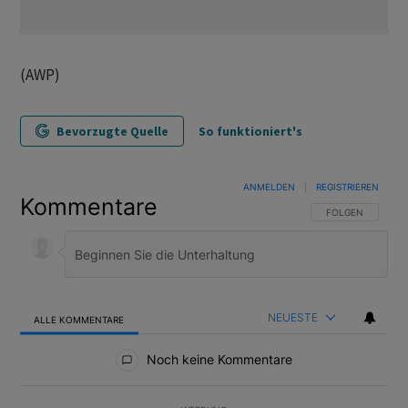
(AWP)
Bevorzugte Quelle
So funktioniert's
ANMELDEN
|
REGISTRIEREN
Kommentare
FOLGE DIESER U
FOLGEN
NEUESTE
ALLE KOMMENTARE
Alle Kommentare
Noch keine Kommentare