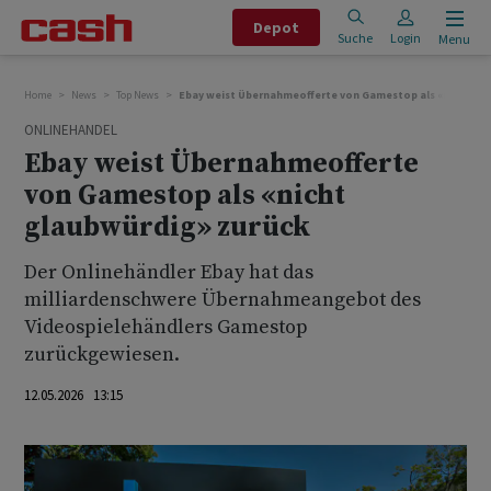
Depot
Suche
Login
Menu
Home
News
Top News
Ebay weist Übernahmeofferte von Gamestop als «nicht gl
ONLINEHANDEL
Ebay weist Übernahmeofferte
von Gamestop als «nicht
glaubwürdig» zurück
Der Onlinehändler Ebay hat das
milliardenschwere Übernahmeangebot des
Videospielehändlers Gamestop
zurückgewiesen.
12.05.2026 13:15