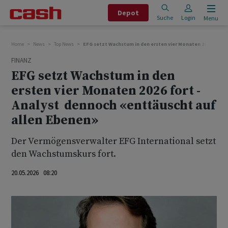
Depot
Suche
Login
Menu
Home
News
Top News
EFG setzt Wachstum in den ersten vier Monaten 2026 fort 
FINANZ
EFG setzt Wachstum in den
ersten vier Monaten 2026 fort -
Analyst dennoch «enttäuscht auf
allen Ebenen»
Der Vermögensverwalter EFG International setzt
den Wachstumskurs fort.
20.05.2026 08:20