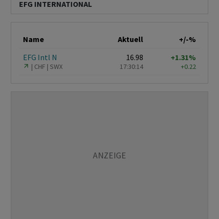
EFG INTERNATIONAL
Name
Aktuell
+/-%
EFG Intl N
16.98
+1.31%
CHF
SWX
17:30:14
+0.22