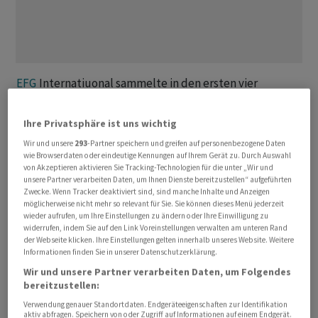
EFG
Internatiuonal sammelte in ‌den ersten ⁠vier
Monaten 2026 bei reichen Privatkunden netto
insgesamt 3,7 ⁠Milliarden Franken an neuem Geld ein,
Ihre Privatsphäre ist uns wichtig
wie die Bank am Mittwoch ‌mitteilte. Dies entspricht
Wir und unsere
293
-Partner speichern und greifen auf personenbezogene Daten
einer Wachstumsrate von ‌6,0 Prozent und am ​oberen
wie Browserdaten oder eindeutige Kennungen auf Ihrem Gerät zu. Durch Auswahl
von Akzeptieren aktivieren Sie Tracking-Technologien für die unter „Wir und
Ende der angestrebten Bandbreite von vier bis sechs
unsere Partner verarbeiten Daten, um Ihnen Dienste bereitzustellen“ aufgeführten
Prozent.
Zwecke. Wenn Tracker deaktiviert sind, sind manche Inhalte und Anzeigen
möglicherweise nicht mehr so relevant für Sie. Sie können dieses Menü jederzeit
wieder aufrufen, um Ihre Einstellungen zu ändern oder Ihre Einwilligung zu
Gutes Wachstum verbuchte die Bank insbesondere in
widerrufen, indem Sie auf den Link Voreinstellungen verwalten am unteren Rand
Kontinentaleuropa, dem Nahen Osten und der Region
der Webseite klicken. Ihre Einstellungen gelten innerhalb unseres Website. Weitere
Informationen finden Sie in unserer Datenschutzerklärung.
Asien/Pazifik. Dank des ‌Neugeldes und der positiven
Wir und unsere Partner verarbeiten Daten, um Folgendes
Entwicklung der Finanzmärkte kletterten die
bereitzustellen:
verwalteten Vermögen im Vergleich zu Ende 2025 um
Verwendung genauer Standortdaten. Endgeräteeigenschaften zur Identifikation
drei Prozent ​auf den Rekordwert von 190,2 Milliarden
aktiv abfragen. Speichern von oder Zugriff auf Informationen auf einem Endgerät.