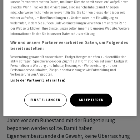
unsere Partner verarbeiten Daten, um Ihnen Dienste bereitzustellen“ aufgeführten
Zwecke. Wenn Tracker deaktiviert sind, sind manche Inhalte und Anzeigen
möglicherweise nicht mehr so relevant für Sie. Sie können dieses Menü jederzeit
wieder aufrufen, um Ihre Einstellungen zu ändern oder Ihre Einwilligung zu
widerrufen, indem Sie auf den Link Voreinstellungen verwalten am unteren Rand
der Webseite klicken. Ihre Einstellungen gelten innerhalb unseres Website. Weitere
Informationen finden Sie in unserer Datenschutzerklärung.
Wir und unsere Partner verarbeiten Daten, um Folgendes
bereitzustellen:
Verwendung genauer Standortdaten. Endgeräteeigenschaften zur Identifikation
aktiv abfragen. Speichern von oder Zugriff auf Informationen auf einem Endgerät.
Personalisierte Werbung und Inhalte, Messung von Werbeleistung und der
Performance von Inhalten, Zielgruppenforschung sowie Entwicklung und
Verbesserung von Angeboten.
Liste der Partner (Lieferanten)
Mit 50 Jahren sollte mit der Planung für die Pension
begonnen werden
EINSTELLUNGEN
AKZEPTIEREN
Grundsätzlich gilt, dass eine längerfristige Planung der
sinnvollste Ansatz ist. Das heisst, dass rund 10 bis 15
Jahre vor dem Ruhestand mit der Budgetierung
begonnen werden sollte. Damit haben
Eigenheimbesitzende die Gewähr, keine Überraschung