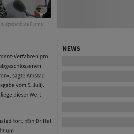
ierungsbehörde Finma
NEWS
ement-Verfahren pro
r abgeschlossenen
eren», sagte Amstad
gabe vom 5. Juli).
liege dieser Wert
tad fort. «Ein Drittel
eht um