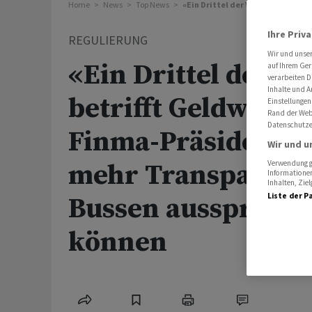
Home
News
Top News
«Ein Drittel der Verfahren betr
Ihre Priv
REGULIERUNG
Wir und unse
«Ein Drittel der V
auf Ihrem Ger
verarbeiten D
Inhalte und A
betrifft Geldwäsche
Einstellungen
Rand der Webs
Datenschutze
Finma-Präsidentin 
Wir und u
mehr Transparenz
Verwendung ge
Informationen
Inhalten, Zi
Liste der P
Bussen aussprech
können