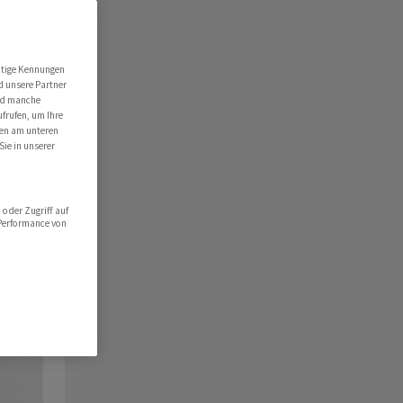
prechen können
utige Kennungen
d unsere Partner
ind manche
ufrufen, um Ihre
ten am unteren
Sie in unserer
oder Zugriff auf
 Performance von