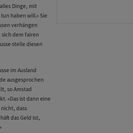
lles Dinge, mit
tun haben will.» Sie
Bussen verhängen
, sich dem fairen
usse stelle diesen
Busse im Ausland
örde ausgesprochen
llt, so Amstad
t. «Das ist dann eine
 nicht, dass
äft das Geld ist,
»