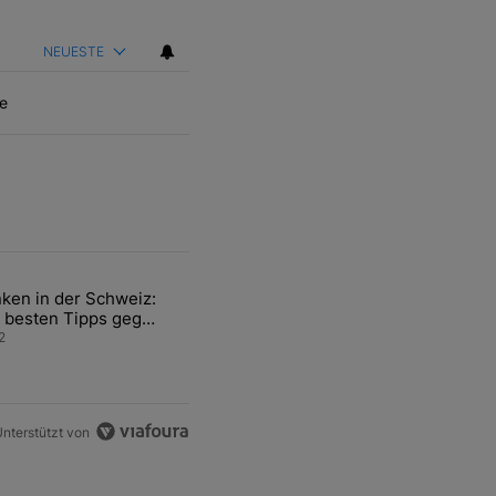
NEUESTE
e
ten Artikel der letzten 7 days.
ken in der Schweiz:
ür den Verkauf von WM-Anteilen" mit 2 kommentare.
el mit dem Titel "Tanken in der Schweiz: Die besten Tipps gegen teu
 besten Tipps gegen
ren Sprit
2
nterstützt von