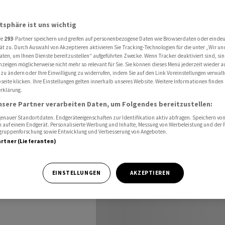
ifft Geldwäscherei» : Finma-Präsidentin will mehr Transparenz und Bussen auss
atsphäre ist uns wichtig
re
293
-Partner speichern und greifen auf personenbezogene Daten wie Browserdaten oder einde
erfahren
ät zu. Durch Auswahl von Akzeptieren aktivieren Sie Tracking-Technologien für die unter „Wir un
aten, um Ihnen Dienste bereitzustellen“ aufgeführten Zwecke. Wenn Tracker deaktiviert sind, s
nzeigen möglicherweise nicht mehr so relevant für Sie. Sie können dieses Menü jederzeit wieder a
rei» :
 zu ändern oder Ihre Einwilligung zu widerrufen, indem Sie auf den Link Voreinstellungen verwal
eite klicken. Ihre Einstellungen gelten innerhalb unseres Website. Weitere Informationen finden 
rklärung.
will
nsere Partner verarbeiten Daten, um Folgendes bereitzustellen:
 und
nauer Standortdaten. Endgeräteeigenschaften zur Identifikation aktiv abfragen. Speichern von 
 auf einem Endgerät. Personalisierte Werbung und Inhalte, Messung von Werbeleistung und der
elgruppenforschung sowie Entwicklung und Verbesserung von Angeboten.
artner (Lieferanten)
en
EINSTELLUNGEN
AKZEPTIEREN