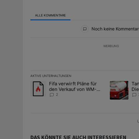
ALLE KOMMENTARE
Alle Kommentare
Noch keine Kommentar
WERBUNG
AKTIVE UNTERHALTUNGEN
Das Folgende ist eine Liste der am meisten kommentier
Fifa verwirft Pläne für
Tan
Ein Trendartikel mit dem Titel "Fifa verwirft Pläne f
Ein Trendartik
den Verkauf von WM-
Die
Anteilen
teu
2
U
DAS KÖNNTE SIE AUCH INTERESSIEREN