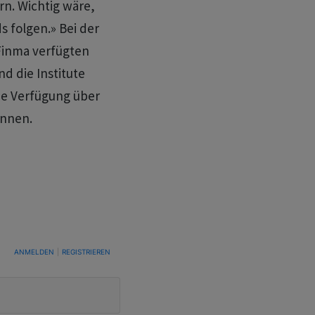
rn. Wichtig wäre,
s folgen.» Bei der
Finma verfügten
 die Institute
de Verfügung über
önnen.
TUNG, UM BENACHRICHTIGT ZU WERDEN, WENN NEUE KOMMENTARE VERÖFFENTLICHT WE
ANMELDEN
|
REGISTRIEREN