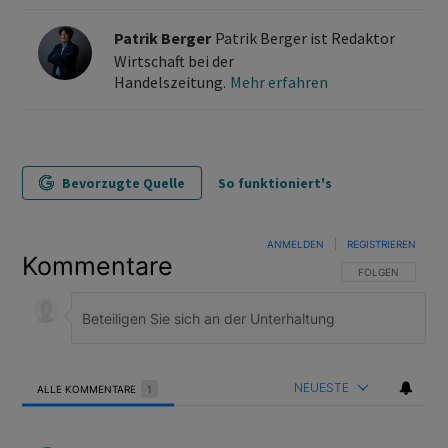
Patrik Berger
Patrik Berger ist Redaktor
Wirtschaft bei der
Handelszeitung.
Mehr erfahren
Bevorzugte Quelle
So funktioniert's
ANMELDEN
|
REGISTRIEREN
Kommentare
FOLGE DIESER U
FOLGEN
NEUESTE
ALLE KOMMENTARE
1
Alle Kommentare
Kommentar von Jurg Schupbach.