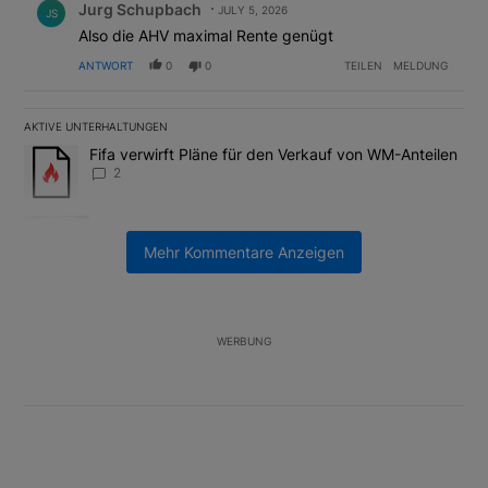
Jurg Schupbach
JULY 5, 2026
JS
Also die AHV maximal Rente genügt
ANTWORT
0
0
TEILEN
MELDUNG
AKTIVE UNTERHALTUNGEN
Das Folgende ist eine Liste der am meisten kommentierten Artikel
Ein Trendartikel mit dem Titel "Fifa verwirft Pläne für den Verk
Fifa verwirft Pläne für den Verkauf von WM-Anteilen
2
Ein Trendartikel mit dem Titel "Tanken in der Schweiz: Die best
Tanken in der Schweiz: Die besten Tipps gegen
teuren Sprit
Mehr Kommentare Anzeigen
2
Unterstützt von
WERBUNG