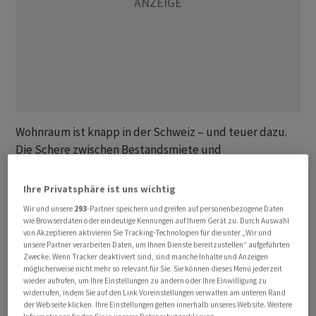
Wohnraum ist knapp in der Schweiz – und teuer dazu.
Die Schere zwischen Bestandsmiete und
Angebotsmieten geht immer weiter auf. Langjährige
Mieter zahlen bis zu 50 Prozent weniger als
Ihre Privatsphäre ist uns wichtig
Neumieter,
zeigt eine aktuelle ZKB-Studie
. Das
Wir und unsere
293
-Partner speichern und greifen auf personenbezogene Daten
führt dazu, dass viele Mieterinnen und Mieter länger in
wie Browserdaten oder eindeutige Kennungen auf Ihrem Gerät zu. Durch Auswahl
von Akzeptieren aktivieren Sie Tracking-Technologien für die unter „Wir und
ihren Wohnungen bleiben, weil sie vom sogenannten
unsere Partner verarbeiten Daten, um Ihnen Dienste bereitzustellen“ aufgeführten
Verweilbonus profitieren wollen. Auch wenn ihnen die
Zwecke. Wenn Tracker deaktiviert sind, sind manche Inhalte und Anzeigen
möglicherweise nicht mehr so relevant für Sie. Sie können dieses Menü jederzeit
Bleibe längst zu gross ist, weil etwa die Kinder
wieder aufrufen, um Ihre Einstellungen zu ändern oder Ihre Einwilligung zu
ausgezogen sind. Das wiederum führt dazu, dass junge
widerrufen, indem Sie auf den Link Voreinstellungen verwalten am unteren Rand
der Webseite klicken. Ihre Einstellungen gelten innerhalb unseres Website. Weitere
Familien keine geeigneten Wohnungen finden. Ein