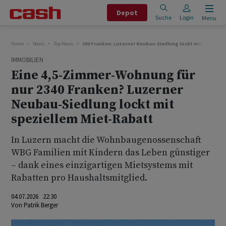
Depot
Suche
Login
Menu
Home
News
Top News
200 Franken: Luzerner Neubau-Siedlung lockt mit Miet-Ra
IMMOBILIEN
Eine 4,5-Zimmer-Wohnung für
nur 2340 Franken? Luzerner
Neubau-Siedlung lockt mit
speziellem Miet-Rabatt
In Luzern macht die Wohnbaugenossenschaft
WBG Familien mit Kindern das Leben günstiger
– dank eines einzigartigen Mietsystems mit
Rabatten pro Haushaltsmitglied.
04.07.2026 22:30
Von
Patrik Berger