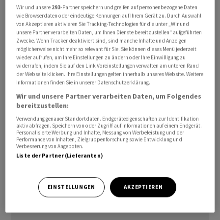
Praxis aus den Zeiten des ehemaligen ​Notenbankchefs
Wir und unsere
293
-Partner speichern und greifen auf personenbezogene Daten
wie Browserdaten oder eindeutige Kennungen auf Ihrem Gerät zu. Durch Auswahl
Alan Greenspan erinnerte. Dieser hatte von 1987 bis 2006
von Akzeptieren aktivieren Sie Tracking-Technologien für die unter „Wir und
die einflussreichste Notenbank der Welt gelenkt und
unsere Partner verarbeiten Daten, um Ihnen Dienste bereitzustellen“ aufgeführten
Zwecke. Wenn Tracker deaktiviert sind, sind manche Inhalte und Anzeigen
geprägt. In seinem an ein Orakel erinnernden
möglicherweise nicht mehr so relevant für Sie. Sie können dieses Menü jederzeit
Kommunikationsstil vermied er es bewusst, sich
wieder aufrufen, um Ihre Einstellungen zu ändern oder Ihre Einwilligung zu
widerrufen, indem Sie auf den Link Voreinstellungen verwalten am unteren Rand
konkret festzulegen. Auch die Begleittexte zu den
der Webseite klicken. Ihre Einstellungen gelten innerhalb unseres Website. Weitere
Zinsentscheiden waren zumeist knapp gehalten. Unter
Informationen finden Sie in unserer Datenschutzerklärung.
seinen Nachfolgern Ben Bernanke, Janet Yellen und
Wir und unsere Partner verarbeiten Daten, um Folgendes
Jerome Powell fielen die Statements wesentlich
bereitzustellen:
umfangreicher aus, wobei auch das wirtschaftliche
Verwendung genauer Standortdaten. Endgeräteeigenschaften zur Identifikation
aktiv abfragen. Speichern von oder Zugriff auf Informationen auf einem Endgerät.
Umfeld stärker beleuchtet wurde. Zugleich rückten
Personalisierte Werbung und Inhalte, Messung von Werbeleistung und der
Performance von Inhalten, Zielgruppenforschung sowie Entwicklung und
Orientierungslinien für die künftige Geldpolitik - die
Verbesserung von Angeboten.
sogenannte Forward Guidance - stärker in den Fokus.
Liste der Partner (Lieferanten)
EINSTELLUNGEN
AKZEPTIEREN