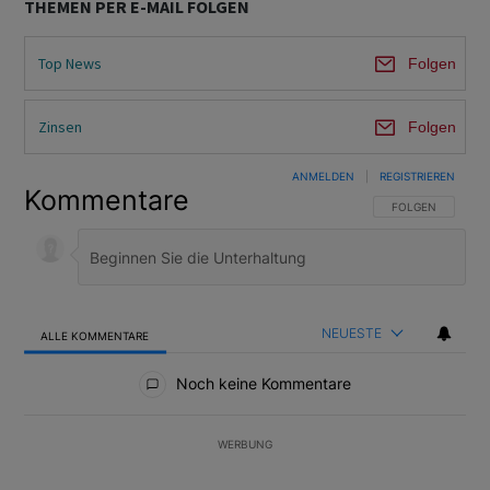
THEMEN PER E-MAIL FOLGEN
Top News
Folgen
Zinsen
Folgen
ANMELDEN
|
REGISTRIEREN
Kommentare
FOLGE DIESER U
FOLGEN
NEUESTE
ALLE KOMMENTARE
Alle Kommentare
Noch keine Kommentare
WERBUNG