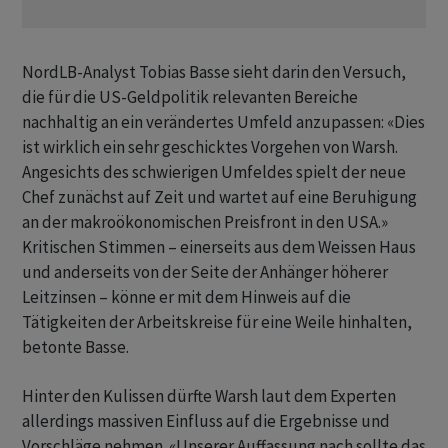
NordLB-Analyst Tobias Basse sieht darin den ​Versuch,
die ​für die US-Geldpolitik relevanten Bereiche
nachhaltig an ein verändertes Umfeld anzupassen: «Dies
ist wirklich ein sehr geschicktes Vorgehen ⁠von Warsh.
Angesichts des schwierigen Umfeldes spielt der neue
Chef zunächst auf Zeit und wartet auf eine Beruhigung ​
an der makroökonomischen Preisfront in den ⁠USA.»
Kritischen Stimmen – einerseits aus dem Weissen Haus
und anderseits von der Seite der Anhänger höherer
Leitzinsen – könne er mit dem Hinweis auf die
Tätigkeiten der Arbeitskreise für eine Weile hinhalten,
‌betonte Basse.
Hinter den Kulissen dürfte Warsh laut dem Experten
allerdings massiven Einfluss auf die Ergebnisse und
Vorschläge nehmen. «Unserer Auffassung nach sollte das