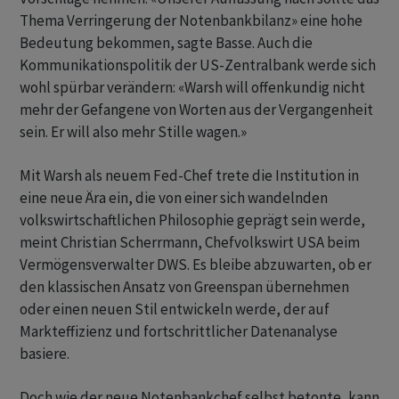
Thema Verringerung der Notenbankbilanz» eine hohe
Bedeutung bekommen, sagte Basse. Auch die
Kommunikationspolitik der US-Zentralbank werde sich
wohl spürbar verändern: «Warsh will offenkundig nicht
mehr der Gefangene von Worten aus ‌der Vergangenheit
sein. Er will also mehr Stille wagen.»
Mit Warsh als neuem Fed-Chef trete die Institution in
eine neue Ära ein, ​die von einer sich wandelnden
volkswirtschaftlichen Philosophie geprägt sein werde,
meint Christian Scherrmann, Chefvolkswirt USA beim
Vermögensverwalter DWS. Es bleibe abzuwarten, ob er
den klassischen Ansatz von Greenspan übernehmen
oder einen neuen Stil entwickeln werde, der auf
Markteffizienz und fortschrittlicher Datenanalyse
basiere.
Doch wie der neue Notenbankchef selbst betonte, kann