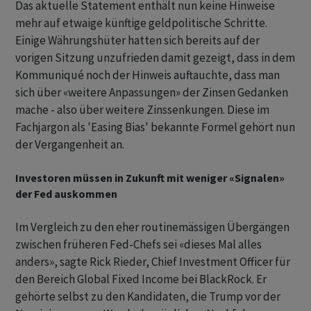
Das aktuelle Statement enthält nun keine Hinweise
mehr auf etwaige künftige geldpolitische Schritte. ​
Einige Währungshüter hatten sich bereits auf der
vorigen Sitzung unzufrieden damit gezeigt, dass in dem
Kommuniqué noch der Hinweis auftauchte, dass man
sich ​über «weitere Anpassungen» der Zinsen Gedanken
mache - also über weitere Zinssenkungen. Diese im
Fachjargon als 'Easing Bias' bekannte Formel ​gehört nun
der Vergangenheit an.
Investoren müssen in Zukunft mit weniger «Signalen»
der Fed auskommen
Im Vergleich zu den eher routinemässigen Übergängen
zwischen früheren Fed-Chefs sei «dieses Mal alles
anders», sagte Rick Rieder, Chief Investment Officer für
den Bereich Global Fixed Income bei BlackRock. Er
‌gehörte selbst zu den Kandidaten, die Trump vor der