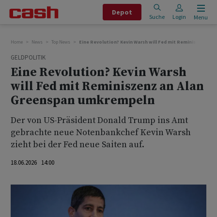
Depot
Suche
Login
Menu
Home
News
Top News
Eine Revolution? Kevin Warsh will Fed mit Reminiszenz a
GELDPOLITIK
Eine Revolution? Kevin Warsh
will Fed mit Reminiszenz an Alan
Greenspan umkrempeln
Der von US-Präsident Donald Trump ins Amt
gebrachte ‌neue Notenbankchef ⁠Kevin Warsh
zieht bei der Fed neue Saiten auf.
18.06.2026 14:00