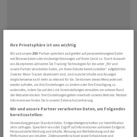
Ihre Privatsphäre ist uns wichtig
Konkret wurden Einfamilienhäuser im September zu 1,5
Wir und unsere
293
-Partner speichern und greifen auf personenbezogene Daten
Prozent höheren Werten ausgeschrieben als im August,
wie Browserdaten oder eindeutige Kennungen auf Ihrem Gerät zu. Durch Auswahl
von Akzeptieren aktivieren Sie Tracking-Technologien für die unter „Wir und
wie aus dem am Donnerstag veröffentlichten neuesten
unsere Partner verarbeiten Daten, um Ihnen Dienste bereitzustellen“ aufgeführten
«Swiss Real Estate Offer Index» von Immoscout24 und
Zwecke. Wenn Tracker deaktiviert sind, sind manche Inhalte und Anzeigen
möglicherweise nicht mehr so relevant für Sie. Sie können dieses Menü jederzeit
dem Immobilienberatungsunternehmen IAZI
wieder aufrufen, um Ihre Einstellungen zu ändern oder Ihre Einwilligung zu
hervorgeht. Innert Jahresfrist bedeutet dies einen
widerrufen, indem Sie auf den Link Voreinstellungen verwalten am unteren Rand
Preisanstieg von 1,7 Prozent.
der Webseite klicken. Ihre Einstellungen gelten innerhalb unseres Website. Weitere
Informationen finden Sie in unserer Datenschutzerklärung.
Wir und unsere Partner verarbeiten Daten, um Folgendes
Im Segment der Eigentumswohnungen haben sich im
bereitzustellen:
Gegensatz dazu die Angebotspreise im vergangenen
Verwendung genauer Standortdaten. Endgeräteeigenschaften zur Identifikation
Monat um 0,3 Prozent leicht reduziert. In der
aktiv abfragen. Speichern von oder Zugriff auf Informationen auf einem Endgerät.
Personalisierte Werbung und Inhalte, Messung von Werbeleistung und der
Jahresbetrachtung ergibt dies allerdings dennoch ein
Performance von Inhalten, Zielgruppenforschung sowie Entwicklung und