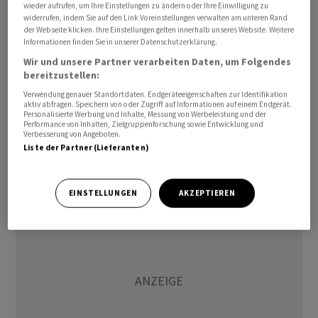
müssten.
wieder aufrufen, um Ihre Einstellungen zu ändern oder Ihre Einwilligung zu
widerrufen, indem Sie auf den Link Voreinstellungen verwalten am unteren Rand
der Webseite klicken. Ihre Einstellungen gelten innerhalb unseres Website. Weitere
"Die Märkte haben sich in die Vorstellung
Informationen finden Sie in unserer Datenschutzerklärung.
hineingesteigert, dass wir im Westen ein stabiles
Wir und unsere Partner verarbeiten Daten, um Folgendes
Wachstum haben könnten und dass der Inflationsdruck
bereitzustellen:
von selbst verschwinden würde und die Zentralbanken
Verwendung genauer Standortdaten. Endgeräteeigenschaften zur Identifikation
aktiv abfragen. Speichern von oder Zugriff auf Informationen auf einem Endgerät.
von der Straffung zur Lockerung übergehen könnten",
Personalisierte Werbung und Inhalte, Messung von Werbeleistung und der
Performance von Inhalten, Zielgruppenforschung sowie Entwicklung und
sagte sie gegenüber der Moderatorin Francine Lacqua.
Verbesserung von Angeboten.
"Leider glaube ich, dass es diese Schwäche brauchen
Liste der Partner (Lieferanten)
wird."
EINSTELLUNGEN
AKZEPTIEREN