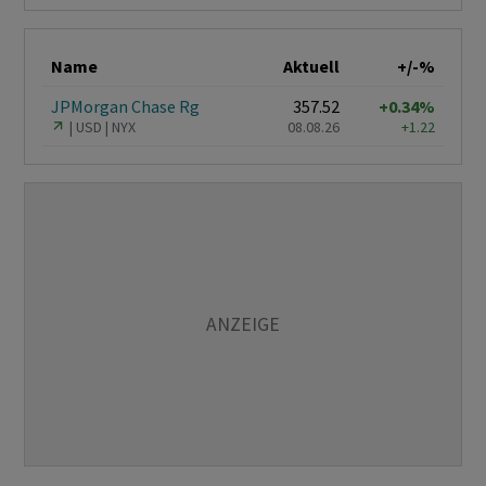
Name
Aktuell
+/-%
JPMorgan Chase Rg
357.52
+0.34%
USD
NYX
08.08.26
+1.22