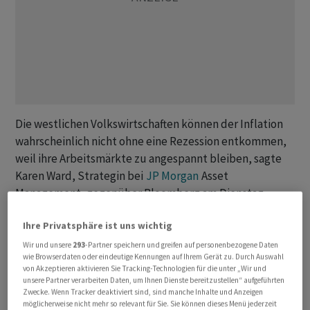
Die westlichen Volkswirtschaften können der Inflation
wahrscheinlich nicht ohne eine Rezession entkommen,
weil ihre Arbeitsmärkte zu angespannt bleiben, sagte
Karen Ward, Strategin bei
JP Morgan
Asset
Management, gegenüber Bloomberg am Dienstag.
Ihre Privatsphäre ist uns wichtig
Die ehemalige Ökonomin der Bank of England, die
derzeit Beraterin des britischen Finanzministers Jeremy
Wir und unsere
293
-Partner speichern und greifen auf personenbezogene Daten
wie Browserdaten oder eindeutige Kennungen auf Ihrem Gerät zu. Durch Auswahl
Hunt ist, sagte, dass ein solches Ergebnis
von Akzeptieren aktivieren Sie Tracking-Technologien für die unter „Wir und
wahrscheinlich sei, weil die politischen
unsere Partner verarbeiten Daten, um Ihnen Dienste bereitzustellen“ aufgeführten
Zwecke. Wenn Tracker deaktiviert sind, sind manche Inhalte und Anzeigen
Entscheidungsträger die Kreditkosten hoch halten
möglicherweise nicht mehr so relevant für Sie. Sie können dieses Menü jederzeit