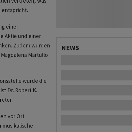
tien vertreten, was
 entspricht.
ng einer
e Aktie und einer
ranken. Zudem wurden
NEWS
n Magdalena Martullo
onsstelle wurde die
st Dr. Robert K.
eter.
en vor Ort
 musikalische