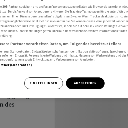
den-Antrag zu
re
293
-Partner speichern und greifen auf personenbezogene Daten wie Browserdaten oder einde
ät zu. Durch Auswahl von Akzeptieren aktivieren Sie Tracking-Technologien für die unter „Wir un
aten, um Ihnen Dienste bereitzustellen“ aufgeführten Zwecke. Wenn Tracker deaktiviert sind, s
nzeigen möglicherweise nicht mehr so relevant für Sie. Sie können dieses Menü jederzeit wieder a
immen
 zu ändern oder Ihre Einwilligung zu widerrufen, indem Sie auf den Link Voreinstellungen verwal
eite klicken. Ihre Einstellungen gelten innerhalb unseres Website. Weitere Informationen finden 
rklärung.
 zu
nsere Partner verarbeiten Daten, um Folgendes bereitzustellen:
nauer Standortdaten. Endgeräteeigenschaften zur Identifikation aktiv abfragen. Speichern von 
 auf einem Endgerät. Personalisierte Werbung und Inhalte, Messung von Werbeleistung und der
elgruppenforschung sowie Entwicklung und Verbesserung von Angeboten.
artner (Lieferanten)
EINSTELLUNGEN
AKZEPTIEREN
r Einladung der
ng gefolgt. Die
n des