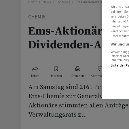
Home
News
Top News
Ems-Aktionäre stimmen Dividen
Wir und unse
auf Ihrem Ger
CHEMIE
verarbeiten D
Inhalte und A
Ems-Aktionäre st
Einstellungen
Rand der Webs
Datenschutze
Dividenden-Antrag
Wir und u
Verwendung ge
Informationen
Inhalten, Zi
Liste der P
Teilen
Merken
Drucken
Kommentare
Am Samstag sind 2161 Personen de
Ems-Chemie zur Generalversammlu
Aktionäre stimmten allen Anträge
Verwaltungsrats zu.