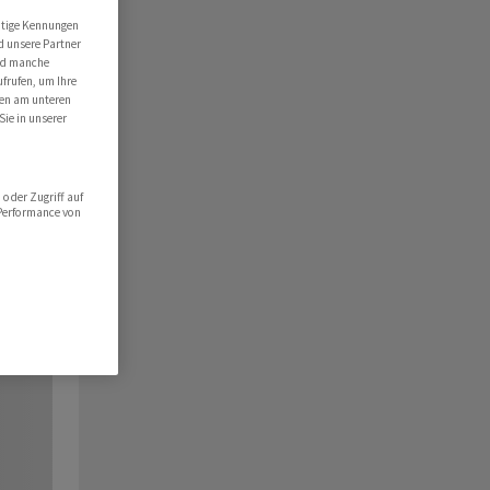
utige Kennungen
d unsere Partner
ind manche
ufrufen, um Ihre
ten am unteren
Sie in unserer
oder Zugriff auf
 Performance von