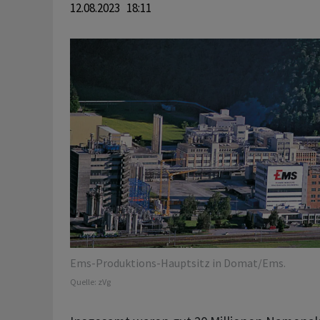
12.08.2023 18:11
Ems-Produktions-Hauptsitz in Domat/Ems.
Quelle:
zVg