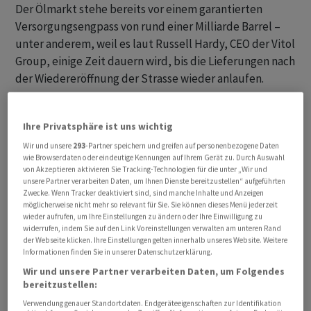
Der Ölmarkt stehe bereits vor einem garantierten
Versorgungsengpass von rund einer Milliarde Barrel –
unter anderem, weil es laut Russell Hardy, CEO der Vitol
Group, einige Zeit dauern wird, bis die Lieferungen nach
der Wiedereröffnung der Strasse wieder anlaufen.
Ihre Privatsphäre ist uns wichtig
Wir und unsere
293
-Partner speichern und greifen auf personenbezogene Daten
wie Browserdaten oder eindeutige Kennungen auf Ihrem Gerät zu. Durch Auswahl
von Akzeptieren aktivieren Sie Tracking-Technologien für die unter „Wir und
unsere Partner verarbeiten Daten, um Ihnen Dienste bereitzustellen“ aufgeführten
Zwecke. Wenn Tracker deaktiviert sind, sind manche Inhalte und Anzeigen
möglicherweise nicht mehr so relevant für Sie. Sie können dieses Menü jederzeit
wieder aufrufen, um Ihre Einstellungen zu ändern oder Ihre Einwilligung zu
widerrufen, indem Sie auf den Link Voreinstellungen verwalten am unteren Rand
der Webseite klicken. Ihre Einstellungen gelten innerhalb unseres Website. Weitere
Informationen finden Sie in unserer Datenschutzerklärung.
Wir und unsere Partner verarbeiten Daten, um Folgendes
bereitzustellen:
Verwendung genauer Standortdaten. Endgeräteeigenschaften zur Identifikation