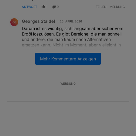
ANTWORT
1
0
TEILEN
MELDUNG
Kommentar von Georges Staldef.
Georges Staldef
25. APRIL 2026
GS
Darum ist es wichtig, sich langsam aber sicher vom
Erdöl loszulösen. Es gibt Bereiche, die man schnell
und andere, die man kaum nach Alternativen
ersetzen kann. Nicht im Moment, aber vielleicht in
naher Zukunft. Darum muss mehr geforscht,
erfunden und experimentiert werden, sofern die
Mehr Kommentare Anzeigen
mächtige Ölindustrie dies zulässt.
ANTWORT
1
0
TEILEN
MELDUNG
WERBUNG
Unterstützt von