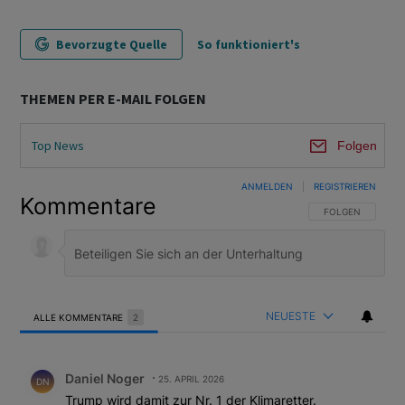
Bevorzugte Quelle
So funktioniert's
THEMEN PER E-MAIL FOLGEN
Top News
Folgen
ANMELDEN
|
REGISTRIEREN
Kommentare
FOLGE DIESER U
FOLGEN
NEUESTE
ALLE KOMMENTARE
2
Alle Kommentare
Kommentar von Daniel Noger.
Daniel Noger
25. APRIL 2026
DN
Trump wird damit zur Nr. 1 der Klimaretter.