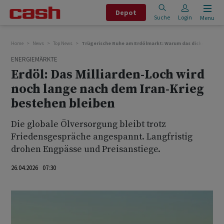
Depot
Suche
Login
Menu
Home
News
Top News
Trügerische Ruhe am Erdölmarkt: Warum das dicke Ende e
ENERGIEMÄRKTE
Erdöl: Das Milliarden-Loch wird
noch lange nach dem Iran-Krieg
bestehen bleiben
Die globale Ölversorgung bleibt trotz
Friedensgespräche angespannt. Langfristig
drohen Engpässe und Preisanstiege.
26.04.2026 07:30