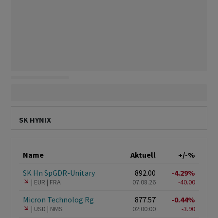
SK HYNIX
Name
Aktuell
+/-%
SK Hn SpGDR-Unitary
892.00
-4.29%
EUR
FRA
07.08.26
-40.00
Micron Technolog Rg
877.57
-0.44%
USD
NMS
02:00:00
-3.90