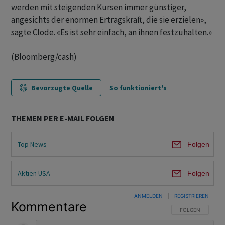
werden mit steigenden Kursen immer günstiger,
angesichts der enormen Ertragskraft, die sie erzielen»,
sagte Clode. «Es ist sehr einfach, an ihnen festzuhalten.»
(Bloomberg/cash)
Bevorzugte Quelle
So funktioniert's
THEMEN PER E-MAIL FOLGEN
Top News
Folgen
Aktien USA
Folgen
ANMELDEN
|
REGISTRIEREN
Kommentare
FOLGE DIESER U
FOLGEN