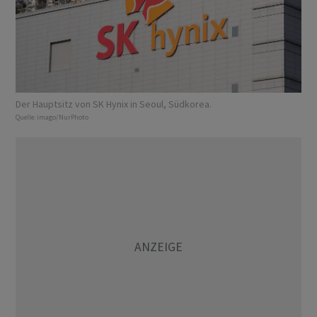
Der Hauptsitz von SK Hynix in Seoul, Südkorea.
Quelle:
imago/NurPhoto