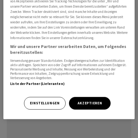
von Akzeptieren aktivieren Sie Tracking-Technologien für die unter „Wir und
unsere Partner verarbeiten Daten, um Ihnen Dienste bereitzustellen“ aufgeführten
Der 8,3 Milliarden US-Dollar schwere Fonds, der in
Zwecke. Wenn Tracker deaktiviert sind, sind manche Inhalte und Anzeigen
möglicherweise nicht mehr so relevant für Sie. Sie können dieses Menü jederzeit
diesem Jahr 96 Prozent seiner Vergleichsgruppe
wieder aufrufen, um Ihre Einstellungen zu ändern oder Ihre Einwilligung zu
übertroffen hat, erzielte in den letzten drei Jahren eine
widerrufen, indem Sie auf den Link Voreinstellungen verwalten am unteren Rand
der Webseite klicken. Ihre Einstellungen gelten innerhalb unseres Website. Weitere
Rendite von 36 Prozent. Er hält derzeit Anteile an den
Informationen finden Sie in unserer Datenschutzerklärung.
US-amerikanischen Speicherchip-Herstellern
Micron
Wir und unsere Partner verarbeiten Daten, um Folgendes
Technology
und
Sandisk
.
bereitzustellen:
Verwendung genauer Standortdaten. Endgeräteeigenschaften zur Identifikation
aktiv abfragen. Speichern von oder Zugriff auf Informationen auf einem Endgerät.
Personalisierte Werbung und Inhalte, Messung von Werbeleistung und der
Performance von Inhalten, Zielgruppenforschung sowie Entwicklung und
Verbesserung von Angeboten.
Liste der Partner (Lieferanten)
EINSTELLUNGEN
AKZEPTIEREN