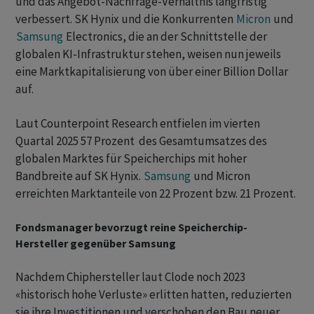
und das Angebot-Nachfrage-Verhältnis langfristig
verbessert. SK Hynix und die Konkurrenten
Micron
und
Samsung
Electronics, die an der Schnittstelle der
globalen KI-Infrastruktur stehen, weisen nun jeweils
eine Marktkapitalisierung von über einer Billion Dollar
auf.
Laut Counterpoint Research entfielen im vierten
Quartal 2025 57 Prozent des Gesamtumsatzes des
globalen Marktes für Speicherchips mit hoher
Bandbreite auf SK Hynix.
Samsung
und Micron
erreichten Marktanteile von 22 Prozent bzw. 21 Prozent.
Fondsmanager bevorzugt reine Speicherchip-
Hersteller gegenüber Samsung
Nachdem Chiphersteller laut Clode noch 2023
«historisch hohe Verluste» erlitten hatten, reduzierten
sie ihre Investitionen und verschoben den Bau neuer