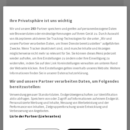
Galderma
erhält am Dienstag von der Privatbank
Ihre Privatsphäre ist uns wichtig
Berenberg eine Kurszielerhöhung auf 117,10 Franken
Wir und unsere
293
-Partner speichern und greifen auf personenbezogene Daten
von 115,40 Franken mit der Einstufung «Buy».
wie Browserdaten oder eindeutige Kennungen auf Ihrem Gerät zu. Durch Auswahl
von Akzeptieren aktivieren Sie Tracking-Technologien für die unter „Wir und
unsere Partner verarbeiten Daten, um Ihnen Dienste bereitzustellen“ aufgeführten
Die Aktien des Hautpflegespezialisten reagieren aber
Zwecke. Wenn Tracker deaktiviert sind, sind manche Inhalte und Anzeigen
nicht auf die Neuigkeiten und stehen sogar 0,3 Prozent
möglicherweise nicht mehr so relevant für Sie. Sie können dieses Menü jederzeit
wieder aufrufen, um Ihre Einstellungen zu ändern oder Ihre Einwilligung zu
tiefer bei 94,88 Franken. Zeitgleich legt der
SPI
um 0,38
widerrufen, indem Sie auf den Link Voreinstellungen verwalten am unteren Rand
Prozent auf 17'272 Punkte zu.
der Webseite klicken. Ihre Einstellungen gelten innerhalb unseres Website. Weitere
Informationen finden Sie in unserer Datenschutzerklärung.
Wir und unsere Partner verarbeiten Daten, um Folgendes
Die Analysten von Berenberg begründen die Anhebung
bereitzustellen:
des Kursziels zum einen mit dem stark und schnell
Verwendung genauer Standortdaten. Endgeräteeigenschaften zur Identifikation
wachsenden Dermatologiebereich, in dem
Galderma
aktiv abfragen. Speichern von oder Zugriff auf Informationen auf einem Endgerät.
tätig ist. Zum anderen verfüge das Unternehmen über
Personalisierte Werbung und Inhalte, Messung von Werbeleistung und der
Performance von Inhalten, Zielgruppenforschung sowie Entwicklung und
eine erstklassige Portfoliopositionierung.
Verbesserung von Angeboten.
Liste der Partner (Lieferanten)
Weiterhin im Fokus der Analysten