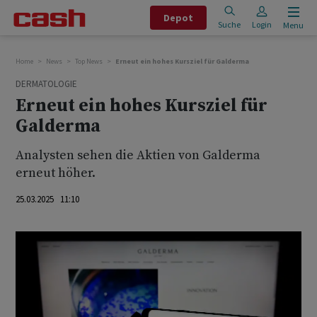
Depot
Suche
Login
Menu
Home
News
Top News
Erneut ein hohes Kursziel für Galderma
DERMATOLOGIE
Erneut ein hohes Kursziel für
Galderma
Analysten sehen die Aktien von Galderma
erneut höher.
25.03.2025 11:10