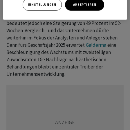
EINSTELLUNGEN
AKZEPTIEREN
Die aktuelle Notierung der
Galderma
-Aktie liegt zwar
5,5 Prozent unter dem Stand zu Jahresbeginn,
bedeutet jedoch eine Steigerung von 49 Prozent im 52-
Wochen-Vergleich - und das Unternehmen dürfte
weiterhin im Fokus der Analysten und Anleger stehen.
Denn fürs Geschäftsjahr 2025 erwartet
Galderma
eine
Beschleunigung des Wachstums mit zweistelligen
Zuwachsraten. Die Nachfrage nach ästhetischen
Behandlungen bleibt ein zentraler Treiber der
Unternehmensentwicklung.