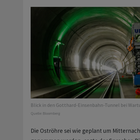
Blick in den Gotthard-Einsenbahn-Tunnel bei Wart
Quelle:
Bloomberg
Die Oströhre sei wie geplant um Mitternach