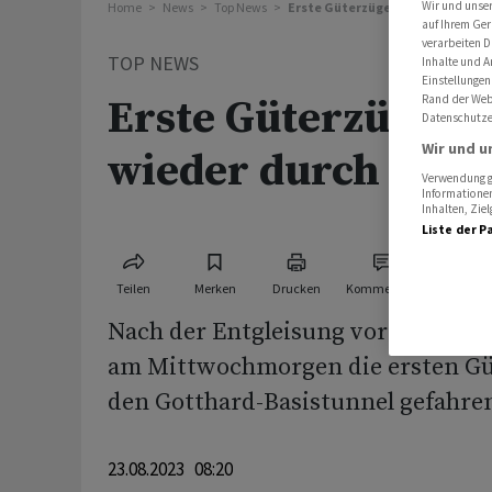
Wir und unse
Home
News
Top News
Erste Güterzüge fahren wieder 
auf Ihrem Ger
verarbeiten D
TOP NEWS
Inhalte und A
Einstellungen
Rand der Webs
Erste Güterzüge f
Datenschutze
Wir und u
wieder durch den 
Verwendung ge
Informationen
Inhalten, Zi
Liste der P
Teilen
Merken
Drucken
Kommentare
Nach der Entgleisung vor rund zw
am Mittwochmorgen die ersten Gü
den Gotthard-Basistunnel gefahre
23.08.2023 08:20