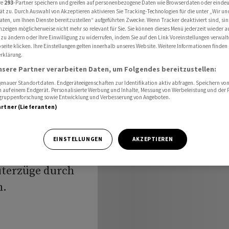
re
293
-Partner speichern und greifen auf personenbezogene Daten wie Browserdaten oder einde
durch den Gotthard
ät zu. Durch Auswahl von Akzeptieren aktivieren Sie Tracking-Technologien für die unter „Wir un
aten, um Ihnen Dienste bereitzustellen“ aufgeführten Zwecke. Wenn Tracker deaktiviert sind, s
nzeigen möglicherweise nicht mehr so relevant für Sie. Sie können dieses Menü jederzeit wieder a
 zu ändern oder Ihre Einwilligung zu widerrufen, indem Sie auf den Link Voreinstellungen verwal
eite klicken. Ihre Einstellungen gelten innerhalb unseres Website. Weitere Informationen finden 
ahren
rklärung.
nsere Partner verarbeiten Daten, um Folgendes bereitzustellen:
Gotthard
nauer Standortdaten. Endgeräteeigenschaften zur Identifikation aktiv abfragen. Speichern von 
 auf einem Endgerät. Personalisierte Werbung und Inhalte, Messung von Werbeleistung und der
elgruppenforschung sowie Entwicklung und Verbesserung von Angeboten.
artner (Lieferanten)
EINSTELLUNGEN
AKZEPTIEREN
ei Wochen sind
terzüge durch
n.