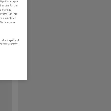
utige Kennungen
d unsere Partner
ind manche
ufrufen, um Ihre
ten am unteren
Sie in unserer
oder Zugriff auf
 Performance von