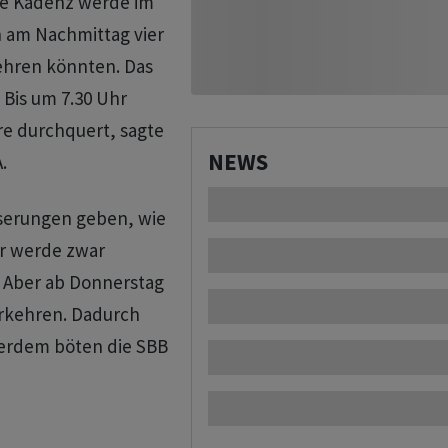
ie Kadenz werde im
n am Nachmittag vier
ehren könnten. Das
Bis um 7.30 Uhr
re durchquert, sagte
NEWS
.
serungen geben, wie
er werde zwar
. Aber ab Donnerstag
rkehren. Dadurch
serdem böten die SBB