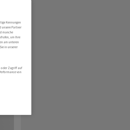
utige Kennungen
d unsere Partner
ind manche
ufrufen, um Ihre
ten am unteren
Sie in unserer
oder Zugriff auf
 Performance von