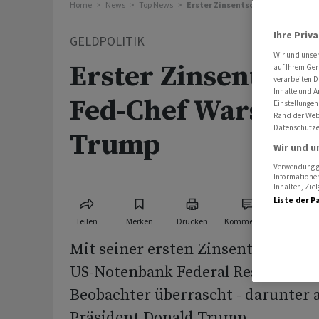
Home
News
Top News
Erster Zinsentscheid unter Fed-
Ihre Priv
GELDPOLITIK
Wir und unse
Erster Zinsentsche
auf Ihrem Ger
verarbeiten D
Inhalte und A
Fed-Chef Warsh ve
Einstellungen
Rand der Webs
Datenschutze
Trump
Wir und u
Verwendung ge
Informationen
Inhalten, Zi
Liste der P
Teilen
Merken
Drucken
Kommentare
Mit seiner ersten Zinsentscheidung
US-Notenbank Federal Reserve hat
Beobachter überrascht - darunter 
Präsident Donald Trump.