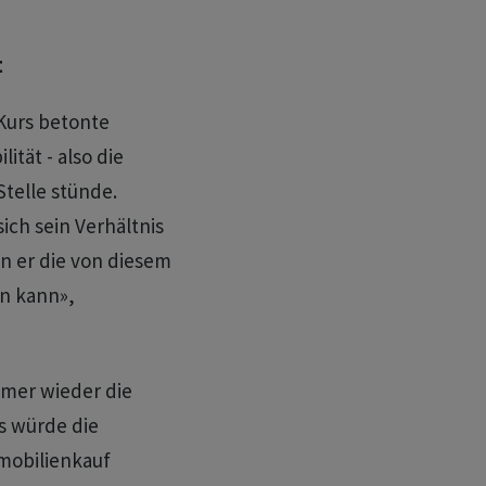
t
 Kurs betonte
ität - also die
Stelle stünde.
 sich sein Verhältnis
n er die von diesem
n kann»,
mmer wieder die
ns würde die
mobilienkauf