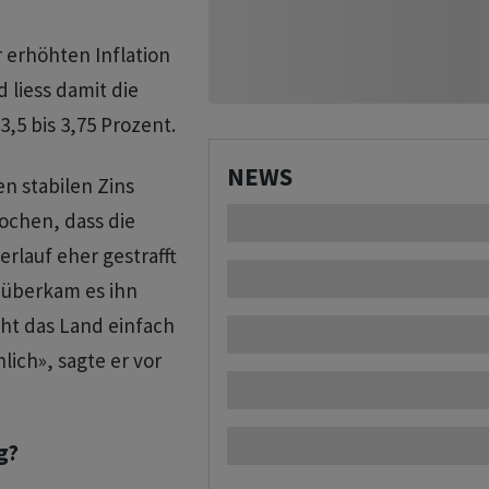
 erhöhten Inflation
 liess damit die
,5 bis 3,75 Prozent.
NEWS
en stabilen Zins
ochen, dass die
rlauf eher gestrafft
, überkam es ihn
eht das Land einfach
lich», sagte er vor
g?