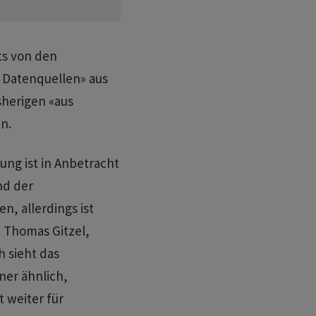
ts von den
 Datenquellen» aus
sherigen «aus
n.
ung ist in Anbetracht
nd der
, allerdings ist
e Thomas Gitzel,
 sieht das
er ähnlich,
t weiter für