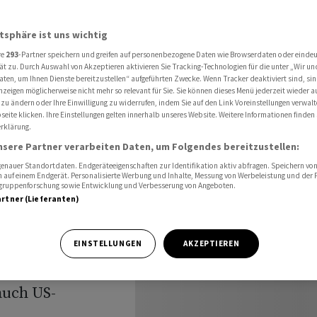
Chef Warsh verärgert Trump
atsphäre ist uns wichtig
re
293
-Partner speichern und greifen auf personenbezogene Daten wie Browserdaten oder einde
id unter
ät zu. Durch Auswahl von Akzeptieren aktivieren Sie Tracking-Technologien für die unter „Wir un
aten, um Ihnen Dienste bereitzustellen“ aufgeführten Zwecke. Wenn Tracker deaktiviert sind, s
nzeigen möglicherweise nicht mehr so relevant für Sie. Sie können dieses Menü jederzeit wieder a
rärgert
 zu ändern oder Ihre Einwilligung zu widerrufen, indem Sie auf den Link Voreinstellungen verwal
eite klicken. Ihre Einstellungen gelten innerhalb unseres Website. Weitere Informationen finden 
rklärung.
nsere Partner verarbeiten Daten, um Folgendes bereitzustellen:
nauer Standortdaten. Endgeräteeigenschaften zur Identifikation aktiv abfragen. Speichern von 
 auf einem Endgerät. Personalisierte Werbung und Inhalte, Messung von Werbeleistung und der
elgruppenforschung sowie Entwicklung und Verbesserung von Angeboten.
artner (Lieferanten)
 als Chef der
EINSTELLUNGEN
AKZEPTIEREN
 Kevin Warsh
auch US-