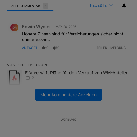
NEUESTE
ALLE KOMMENTARE
1
Alle Kommentare
Kommentar von Edwin Wydler.
Edwin Wydler
MAY 20, 2026
EW
Höhere Zinsen sind für Versicherungen sicher nicht
uninteressant.
ANTWORT
0
0
TEILEN
MELDUNG
AKTIVE UNTERHALTUNGEN
Das Folgende ist eine Liste der am meisten kommentierten Artikel
Ein Trendartikel mit dem Titel "Fifa verwirft Pläne für den Verk
Fifa verwirft Pläne für den Verkauf von WM-Anteilen
2
Ein Trendartikel mit dem Titel "Tanken in der Schweiz: Die best
Tanken in der Schweiz: Die besten Tipps gegen
Mehr Kommentare Anzeigen
teuren Sprit
2
WERBUNG
Unterstützt von