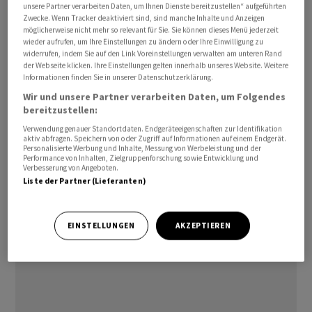
unsere Partner verarbeiten Daten, um Ihnen Dienste bereitzustellen“ aufgeführten
Zwecke. Wenn Tracker deaktiviert sind, sind manche Inhalte und Anzeigen
Auf der Gegenseite wird bei den für Drittkunden
möglicherweise nicht mehr so relevant für Sie. Sie können dieses Menü jederzeit
wieder aufrufen, um Ihre Einstellungen zu ändern oder Ihre Einwilligung zu
verwalteten Vermögen (TPAM) mit einem starken
widerrufen, indem Sie auf den Link Voreinstellungen verwalten am unteren Rand
Rückgang der Nettoneugeldzuflüsse gerechnet. Sie
der Webseite klicken. Ihre Einstellungen gelten innerhalb unseres Website. Weitere
werden auf 3657 Millionen Franken geschätzt, also rund
Informationen finden Sie in unserer Datenschutzerklärung.
5500 Millionen Franken tiefer als noch im Vorjahr. Grund
Wir und unsere Partner verarbeiten Daten, um Folgendes
bereitzustellen:
dafür ist das starke Wachstum aus dem Vorjahr, das
Verwendung genauer Standortdaten. Endgeräteeigenschaften zur Identifikation
primär durch die Lancierung von Index-Produkten
aktiv abfragen. Speichern von oder Zugriff auf Informationen auf einem Endgerät.
erzielt wurde. Auf Basis der 2025 angewachsenen
Personalisierte Werbung und Inhalte, Messung von Werbeleistung und der
Performance von Inhalten, Zielgruppenforschung sowie Entwicklung und
verwalteten Vermögen und dank eines erwarteten
Verbesserung von Angeboten.
Liste der Partner (Lieferanten)
Wachstums beim Verkauf von fondsgebundenen
Lebensversicherungen, dürften die Fee-Erträge weiter
zunehmen.
EINSTELLUNGEN
AKZEPTIEREN