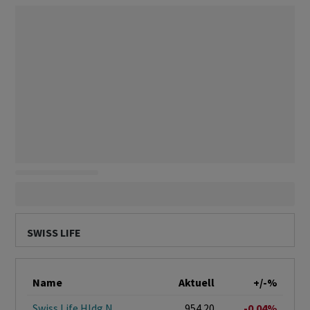
SWISS LIFE
Name
Aktuell
+/-%
Swiss Life Hldg N
954.20
-0.04%