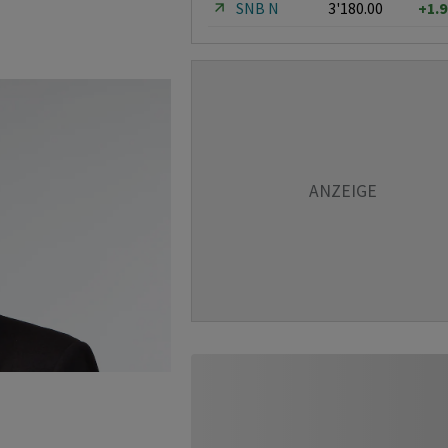
SNB N
3'180.00
+1.