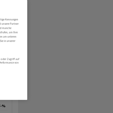
utige Kennungen
d unsere Partner
ind manche
ufrufen, um Ihre
ten am unteren
Sie in unserer
oder Zugriff auf
 Performance von
/-%