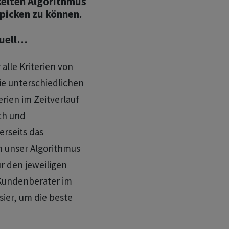
kelten Algorithmus
picken zu können.
duell…
alle Kriterien von
ie unterschiedlichen
rien im Zeitverlauf
sch und
rseits das
m unser Algorithmus
r den jeweiligen
 Kundenberater im
sier, um die beste