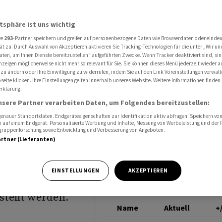
ie Zinssätze»
SNB
atsphäre ist uns wichtig
re
293
-Partner speichern und greifen auf personenbezogene Daten wie Browserdaten oder einde
ehr als
ät zu. Durch Auswahl von Akzeptieren aktivieren Sie Tracking-Technologien für die unter „Wir un
aten, um Ihnen Dienste bereitzustellen“ aufgeführten Zwecke. Wenn Tracker deaktiviert sind, s
nzeigen möglicherweise nicht mehr so relevant für Sie. Sie können dieses Menü jederzeit wieder a
 zu ändern oder Ihre Einwilligung zu widerrufen, indem Sie auf den Link Voreinstellungen verwal
eite klicken. Ihre Einstellungen gelten innerhalb unseres Website. Weitere Informationen finden 
rklärung.
nsere Partner verarbeiten Daten, um Folgendes bereitzustellen:
nauer Standortdaten. Endgeräteeigenschaften zur Identifikation aktiv abfragen. Speichern von 
 auf einem Endgerät. Personalisierte Werbung und Inhalte, Messung von Werbeleistung und der
elgruppenforschung sowie Entwicklung und Verbesserung von Angeboten.
artner (Lieferanten)
 von Resolve,
ptimale Hypothek
EINSTELLUNGEN
AKZEPTIEREN
rale Fragen bis
stellt werden.
Name
Aktuell
+