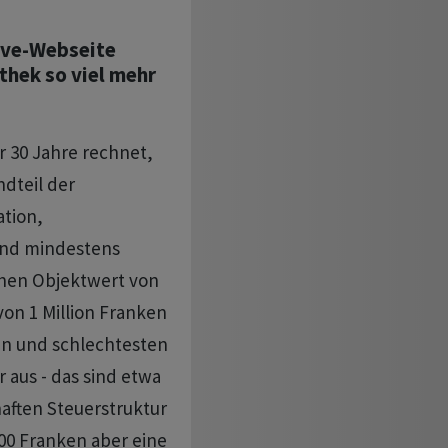
lve-Webseite
thek so viel mehr
 30 Jahre rechnet,
ndteil der
tion,
ind mindestens
chen Objektwert von
on 1 Million Franken
en und schlechtesten
 aus - das sind etwa
haften Steuerstruktur
000 Franken aber eine