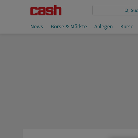
Sie lesen:
«Es geht um viel mehr als nur die Zinssätze»
News
Börse & Märkte
Anlegen
Kurse