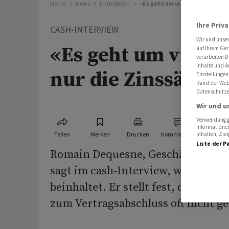
Home
News
Immobilien
«Es geht um viel mehr als nur d
Ihre Priv
CASH-INTERVIEW
Wir und unse
«Es geht um viel m
auf Ihrem Ger
verarbeiten D
Inhalte und A
nur die Zinssätze»
Einstellungen
Rand der Webs
Datenschutze
Wir und u
Verwendung ge
Informationen
Teilen
Merken
Drucken
Kommentare
Inhalten, Zi
Liste der P
Romain Dequesne, Geschäftsführer
sagt im cash-Interview, was die o
beinhaltet. Er stellt fest, dass zent
zum Vertragsabschluss oft nicht ge