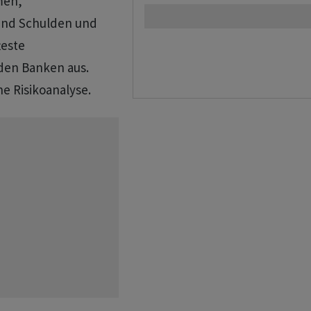
men,
und Schulden und
teste
den Banken aus.
e Risikoanalyse.