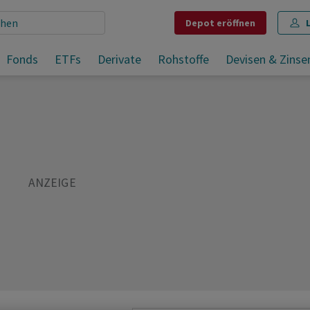
Depot
eröffnen
Fonds
ETFs
Derivate
Rohstoffe
Devisen & Zinse
Teilen
Merken
Drucken
Kommentare