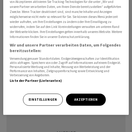
von Akzeptieren aktivieren Sie Tracking-Technologien für die unter „Wir und
Lisa Cook, die erste afroamerikanische Frau im
unsere Partner verarbeiten Daten, um Ihnen Dienste bereitzustellen“ aufgeführten
Gouverneursrat der US-Notenbank Federal Reserve
Zwecke. Wenn Tracker deaktiviert sind, sind manche Inhalte und Anzeigen
(Fed), hatte bisher alle Forderungen nach ihrem
möglicherweise nicht mehr so relevant für Sie. Sie können dieses Menü jederzeit
wieder aufrufen, um Ihre Einstellungen zu ändern oder Ihre Einwilligung zu
Rücktritt zurückgewiesen. «Ich habe nicht die Absicht,
widerrufen, indem Sie auf den Link Voreinstellungen verwalten am unteren Rand
mich wegen einiger in einem Tweet aufgeworfener
der Webseite klicken. Ihre Einstellungen gelten innerhalb unseres Website. Weitere
Informationen finden Sie in unserer Datenschutzerklärung.
Fragen zum Rücktritt von meinem Amt drängen zu
Wir und unsere Partner verarbeiten Daten, um Folgendes
lassen», sagte sie am 20. August. «Ich habe die Absicht,
bereitzustellen:
alle Fragen zu meiner finanziellen Vergangenheit als
Verwendung genauer Standortdaten. Endgeräteeigenschaften zur Identifikation
Mitglied der Federal Reserve ernst zu nehmen, und so
aktiv abfragen. Speichern von oder Zugriff auf Informationen auf einem Endgerät.
Personalisierte Werbung und Inhalte, Messung von Werbeleistung und der
sammle ich die genauen Informationen, um alle
Performance von Inhalten, Zielgruppenforschung sowie Entwicklung und
Verbesserung von Angeboten.
legitimen Fragen zu beantworten und die Fakten zu
Liste der Partner (Lieferanten)
liefern», so Cook weiter.
EINSTELLUNGEN
AKZEPTIEREN