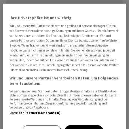
Ihre Privatsphäre ist uns wichtig
Wir und unsere
293
-Partner speichern und greifen auf personenbezogene Daten
wie Browserdaten oder eindeutige Kennungen auf Ihrem Gerät zu. Durch Auswahl
Ein Ausschuss der Europäischen Arzneimittel-Agentur
von Akzeptieren aktivieren Sie Tracking-Technologien für die unter „Wir und
hat eine positive ‌Einschätzung ⁠zum experimentellen
unsere Partner verarbeiten Daten, um Ihnen Dienste bereitzustellen“ aufgeführten
Zwecke. Wenn Tracker deaktiviert sind, sind manche Inhalte und Anzeigen
Brustkrebsmedikament Camizestrant von
AstraZeneca
möglicherweise nicht mehr so relevant für Sie. Sie können dieses Menü jederzeit
geäussert. ⁠Damit gelangte das EU-Beratungsgremium
wieder aufrufen, um Ihre Einstellungen zu ändern oder Ihre Einwilligung zu
widerrufen, indem Sie auf den Link Voreinstellungen verwalten am unteren Rand
zu einer anderen ‌Einschätzung als sein Pendant bei ‌der
der Webseite klicken. Ihre Einstellungen gelten innerhalb unseres Website. Weitere
US-Arzneimittelbehörde ​FDA: Dieses hatte sich vor drei
Informationen finden Sie in unserer Datenschutzerklärung.
Wochen gegen das Arzneimittel ausgesprochen und
Wir und unsere Partner verarbeiten Daten, um Folgendes
dabei vor allem Zweifel am ‌Design einer wichtigen
bereitzustellen:
Studie geäussert.
Verwendung genauer Standortdaten. Endgeräteeigenschaften zur Identifikation
aktiv abfragen. Speichern von oder Zugriff auf Informationen auf einem Endgerät.
Personalisierte Werbung und Inhalte, Messung von Werbeleistung und der
Der britische Pharmakonzern will bis 2030 bis ​zu 20 neue
Performance von Inhalten, Zielgruppenforschung sowie Entwicklung und
Verbesserung von Angeboten.
Medikamente auf ​den Markt bringen, ​um sein
Liste der Partner (Lieferanten)
Umsatzziel von 80 Milliarden Dollar ‌zu erreichen. Eine
US-Zulassung von Camizestrant noch in diesem Jahr ist ​