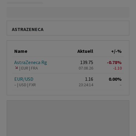
ASTRAZENECA
Name
Aktuell
+/-%
AstraZeneca Rg
139.75
-0.78%
EUR
FRA
07.08.26
-1.10
EUR/USD
1.16
0.00%
–
USD
FXR
23:24:14
–