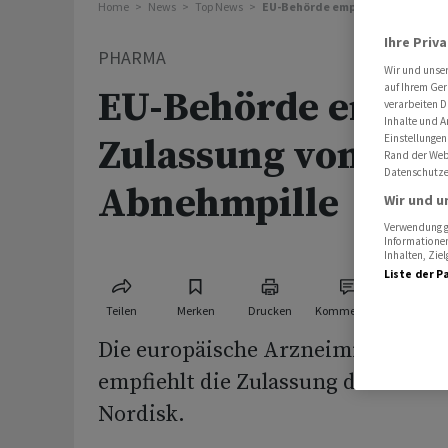
Home
News
Top News
EU-Behörde empfiehlt Zulassung
Ihre Priv
PHARMA
Wir und unse
auf Ihrem Ger
EU-Behörde empfie
verarbeiten D
Inhalte und A
Zulassung von Nov
Einstellungen
Rand der Webs
Datenschutze
Abnehmpille
Wir und u
Verwendung ge
Informationen
Inhalten, Zi
Liste der P
Teilen
Merken
Drucken
Kommentare
Die europäische Arzneimittelbeh
empfiehlt die Zulassung der Abne
Nordisk.