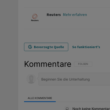
Reuters
Mehr erfahren
Bevorzugte Quelle
So funktioniert's
Kommentare
FOLGE DIESER UNTERHAL
FOLGEN
ALLE KOMMENTARE
Alle Kommentare
Noch keine Kommentar