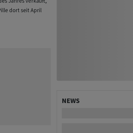
s ​Jahres ​verkauft,
Pille dort seit April
NEWS