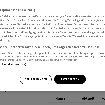
 von Novo-Abnehmpille
NOVO NORDISK
atsphäre ist uns wichtig
re
293
-Partner speichern und greifen auf personenbezogene Daten wie Browserdaten oder einde
ät zu. Durch Auswahl von Akzeptieren aktivieren Sie Tracking-Technologien für die unter „Wir un
hlt
aten, um Ihnen Dienste bereitzustellen“ aufgeführten Zwecke. Wenn Tracker deaktiviert sind, s
nzeigen möglicherweise nicht mehr so relevant für Sie. Sie können dieses Menü jederzeit wieder a
o-
 zu ändern oder Ihre Einwilligung zu widerrufen, indem Sie auf den Link Voreinstellungen verwal
eite klicken. Ihre Einstellungen gelten innerhalb unseres Website. Weitere Informationen finden 
rklärung.
nsere Partner verarbeiten Daten, um Folgendes bereitzustellen:
nauer Standortdaten. Endgeräteeigenschaften zur Identifikation aktiv abfragen. Speichern von 
 auf einem Endgerät. Personalisierte Werbung und Inhalte, Messung von Werbeleistung und der
elgruppenforschung sowie Entwicklung und Verbesserung von Angeboten.
artner (Lieferanten)
EINSTELLUNGEN
AKZEPTIEREN
örde EMA
hmpille von Novo
Name
Aktuell
+