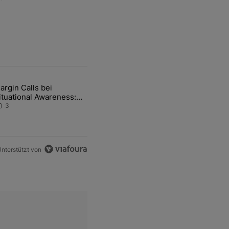
ten Artikel der letzten 7 days.
argin Calls bei
e von Hormus wohl weiterhin massiv gestört" mit 1 kommentar.
ikel mit dem Titel "Margin Calls bei Situational Awareness: Alles übe
ituational Awareness:
lles über den Retter-
3
eal
nterstützt von