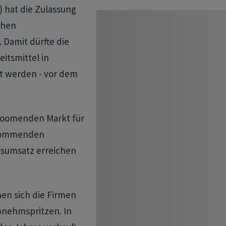
) hat die Zulassung
chen
⁠Damit dürfte die
itsmittel in
t werden - vor dem
boomenden Markt für
 kommenden
esumsatz ​erreichen
en sich ​die Firmen
bnehmspritzen. In