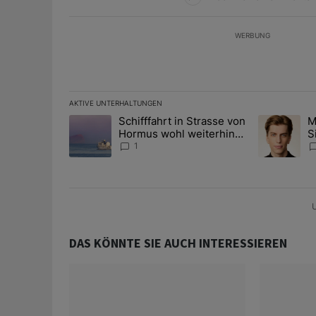
WERBUNG
AKTIVE UNTERHALTUNGEN
Das Folgende ist eine Liste der am meisten kommentier
Schifffahrt in Strasse von
M
Ein Trendartikel mit dem Titel "Schifffahrt in Strass
Ein Trendart
Hormus wohl weiterhin
S
massiv gestört
A
1
D
U
DAS KÖNNTE SIE AUCH INTERESSIEREN