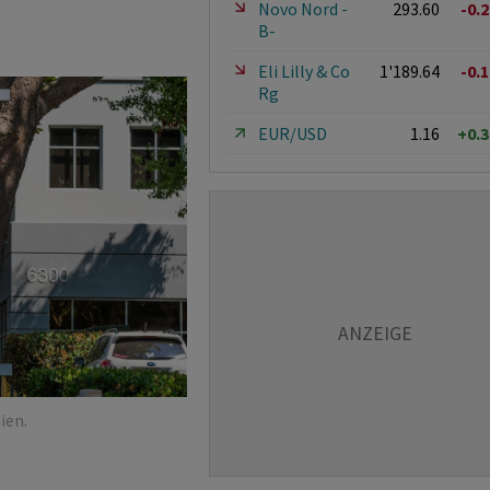
Novo Nord -
293.60
-0.
B-
Eli Lilly & Co
1'189.64
-0.
Rg
EUR/USD
1.16
+0.
ien.