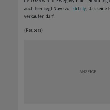
den USA wird die Wegovy-Pille seit Anfang de
auch ⁠hier liegt Novo vor ​
Eli Lilly
, das ⁠seine 
‌verkaufen darf.
(Reuters)