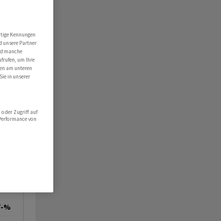
utige Kennungen
d unsere Partner
ind manche
ufrufen, um Ihre
ten am unteren
Sie in unserer
oder Zugriff auf
 Performance von
/-%