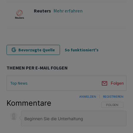
Reuters
Mehr erfahren
Bevorzugte Quelle
So funktioniert's
THEMEN PER E-MAIL FOLGEN
Top News
Folgen
ANMELDEN
|
REGISTRIEREN
Kommentare
FOLGE DIESER U
FOLGEN