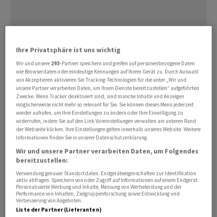
Ihre Privatsphäre ist uns wichtig
Wir und unsere
293
-Partner speichern und greifen auf personenbezogene Daten
wie Browserdaten oder eindeutige Kennungen auf Ihrem Gerät zu. Durch Auswahl
In der Europäischen Union ‌laufen ⁠laut einem Bericht der
von Akzeptieren aktivieren Sie Tracking-Technologien für die unter „Wir und
«Financial Times» auf Regierungsebene Gespräche, ob
unsere Partner verarbeiten Daten, um Ihnen Dienste bereitzustellen“ aufgeführten
Zwecke. Wenn Tracker deaktiviert sind, sind manche Inhalte und Anzeigen
die frühere Bundeskanzlerin Angela Merkel ⁠oder der
möglicherweise nicht mehr so relevant für Sie. Sie können dieses Menü jederzeit
ehemalige Präsident der Europäischen Zentralbank
wieder aufrufen, um Ihre Einstellungen zu ändern oder Ihre Einwilligung zu
widerrufen, indem Sie auf den Link Voreinstellungen verwalten am unteren Rand
(EZB), Mario Draghi, die Staatengemeinschaft in
der Webseite klicken. Ihre Einstellungen gelten innerhalb unseres Website. Weitere
möglichen Verhandlungen mit dem russischen
Informationen finden Sie in unserer Datenschutzerklärung.
Präsidenten ‌Wladimir Putin vertreten könnten.
Wir und unsere Partner verarbeiten Daten, um Folgendes
bereitzustellen:
Die Zeitung beruft sich auf ‌Insider. Demnach wollen die
Verwendung genauer Standortdaten. Endgeräteeigenschaften zur Identifikation
aktiv abfragen. Speichern von oder Zugriff auf Informationen auf einem Endgerät.
EU-Aussenminister in der ​kommenden Woche bei einem
Personalisierte Werbung und Inhalte, Messung von Werbeleistung und der
Treffen auf Zypern besprechen, wer sich für solche
Performance von Inhalten, Zielgruppenforschung sowie Entwicklung und
Verbesserung von Angeboten.
Gespräche empfehlen würde.
Liste der Partner (Lieferanten)