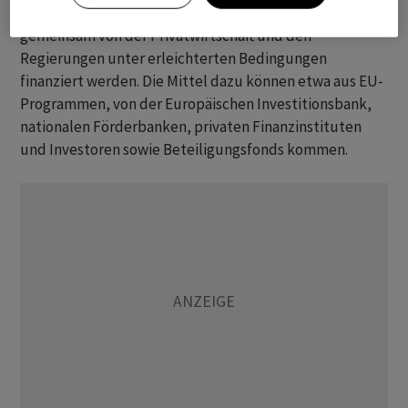
übergeordnetem europäischem Interesse gemeint, die
gemeinsam von der Privatwirtschaft und den
Regierungen unter erleichterten Bedingungen
finanziert werden. Die Mittel dazu können etwa aus EU-
Programmen, von der Europäischen Investitionsbank,
nationalen Förderbanken, privaten Finanzinstituten
und Investoren sowie Beteiligungsfonds kommen.