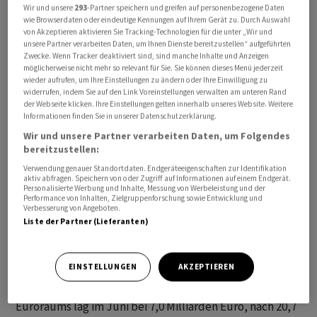
Wir und unsere
293
-Partner speichern und greifen auf personenbezogene Daten
wie Browserdaten oder eindeutige Kennungen auf Ihrem Gerät zu. Durch Auswahl
von Akzeptieren aktivieren Sie Tracking-Technologien für die unter „Wir und
unsere Partner verarbeiten Daten, um Ihnen Dienste bereitzustellen“ aufgeführten
Zwecke. Wenn Tracker deaktiviert sind, sind manche Inhalte und Anzeigen
möglicherweise nicht mehr so relevant für Sie. Sie können dieses Menü jederzeit
wieder aufrufen, um Ihre Einstellungen zu ändern oder Ihre Einwilligung zu
widerrufen, indem Sie auf den Link Voreinstellungen verwalten am unteren Rand
der Webseite klicken. Ihre Einstellungen gelten innerhalb unseres Website. Weitere
Er fiel auf 9,6 Milliarden Euro im Juni, nach 18,5
Informationen finden Sie in unserer Datenschutzerklärung.
Milliarden Euro vor Jahresfrist, wie das EU-Statistikamt
Wir und unsere Partner verarbeiten Daten, um Folgendes
Eurostat am Montag mitteilte. Die Exporte der EU in die
bereitzustellen:
USA sanken im Juni um 10,3 Prozent auf 40,2 Milliarden
Verwendung genauer Standortdaten. Endgeräteeigenschaften zur Identifikation
aktiv abfragen. Speichern von oder Zugriff auf Informationen auf einem Endgerät.
Euro, während die Importe aus den Vereinigten Staaten
Personalisierte Werbung und Inhalte, Messung von Werbeleistung und der
um 16,4 Prozent auf 30,6 Milliarden Euro kletterten. Die
Performance von Inhalten, Zielgruppenforschung sowie Entwicklung und
Verbesserung von Angeboten.
Exporte des Euroraums in Länder ausserhalb der
Liste der Partner (Lieferanten)
Währungsunion insgesamt stiegen im Juni auf
Jahressicht um 0,4 Prozent auf 237,2 Milliarden Euro, im
EINSTELLUNGEN
AKZEPTIEREN
gesamten ersten Halbjahr gab es ein Plus von 3,9
Prozent. Der gesamte Handelsüberschuss des
Euroraums lag im Juni bei 7,0 Milliarden Euro, nach 20,7