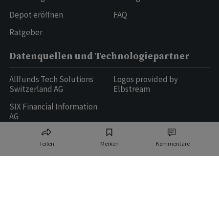
Depot eröffnen
FAQ
Ratgeber
Datenquellen und Technologiepartner
Allfunds Tech Solutions
Logos provided by
Switzerland AG
Elbstream
SIX Financial Information
AG
Teilen
Merken
Kommentare
Ringier AG | Ringier Medien Schweiz
16
weitere Publikationen