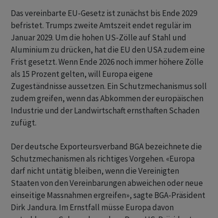
Das vereinbarte EU-Gesetz ist zunächst bis Ende 2029
befristet. ​Trumps zweite Amtszeit endet regulär im
Januar ​2029. Um die hohen US-Zölle auf Stahl und
Aluminium zu drücken, hat die EU den USA ‌zudem eine
Frist gesetzt. Wenn Ende 2026 noch immer höhere Zölle
als 15 Prozent gelten, will Europa eigene
Zugeständnisse aussetzen. Ein Schutzmechanismus soll
zudem greifen, wenn das Abkommen ​der europäischen ​
Industrie und der Landwirtschaft ernsthaften Schaden
⁠zufügt.
Der deutsche Exporteursverband BGA bezeichnete die
Schutzmechanismen als richtiges ​Vorgehen. «Europa
darf nicht untätig bleiben, ⁠wenn die Vereinigten
Staaten von den Vereinbarungen abweichen oder neue
einseitige Massnahmen ergreifen», ‌sagte BGA-Präsident
Dirk Jandura. Im Ernstfall müsse Europa davon