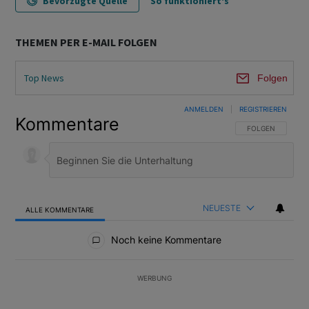
Bevorzugte Quelle
So funktioniert's
THEMEN PER E-MAIL FOLGEN
Top News
Folgen
ANMELDEN
|
REGISTRIEREN
Kommentare
FOLGE DIESER U
FOLGEN
NEUESTE
ALLE KOMMENTARE
Alle Kommentare
Noch keine Kommentare
WERBUNG