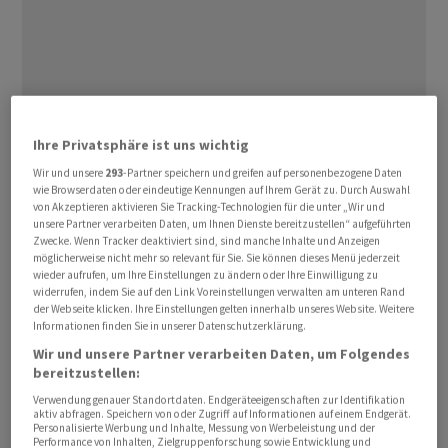
Der Deal sichert den ‌Vereinigten Staaten ⁠deutlich
Ihre Privatsphäre ist uns wichtig
bessere Bedingungen im Handel, indem Industriezölle
Wir und unsere
293
-Partner speichern und greifen auf personenbezogene Daten
auf US-Produkte abgeschafft werden. Die Zölle ⁠für die
wie Browserdaten oder eindeutige Kennungen auf Ihrem Gerät zu. Durch Auswahl
meisten EU-Exporte in die USA sollen dagegen bei 15
von Akzeptieren aktivieren Sie Tracking-Technologien für die unter „Wir und
unsere Partner verarbeiten Daten, um Ihnen Dienste bereitzustellen“ aufgeführten
Prozent liegen. Das ist gegenüber ‌früheren Drohungen
Zwecke. Wenn Tracker deaktiviert sind, sind manche Inhalte und Anzeigen
von US-Präsident Donald Trump weniger, gegenüber
möglicherweise nicht mehr so relevant für Sie. Sie können dieses Menü jederzeit
wieder aufrufen, um Ihre Einstellungen zu ändern oder Ihre Einwilligung zu
der ‌Vergangenheit aber mehr. Zuletzt hatte Trump
widerrufen, indem Sie auf den Link Voreinstellungen verwalten am unteren Rand
gedroht, ​deutlich höhere Zölle auf europäische Autos
der Webseite klicken. Ihre Einstellungen gelten innerhalb unseres Website. Weitere
Informationen finden Sie in unserer Datenschutzerklärung.
zu erheben, sollte die EU ihre Verpflichtungen aus dem
Wir und unsere Partner verarbeiten Daten, um Folgendes
Handelsabkommen nicht bis zum 4. Juli umsetzen.
bereitzustellen:
Verwendung genauer Standortdaten. Endgeräteeigenschaften zur Identifikation
Es wurde bereits im Juli 2025 verkündet. Die EU-
aktiv abfragen. Speichern von oder Zugriff auf Informationen auf einem Endgerät.
Personalisierte Werbung und Inhalte, Messung von Werbeleistung und der
Kommission wollte mit ihren Zugeständnissen Trump
Performance von Inhalten, Zielgruppenforschung sowie Entwicklung und