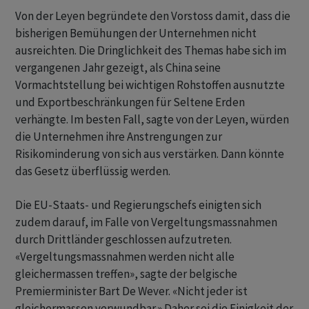
Von ​der Leyen begründete den Vorstoss damit, dass die
bisherigen Bemühungen der Unternehmen nicht
ausreichten. ‌Die Dringlichkeit des Themas habe sich im
vergangenen Jahr gezeigt, als China seine
Vormachtstellung bei wichtigen Rohstoffen ausnutzte
und Exportbeschränkungen für Seltene Erden
verhängte. Im ​besten ​Fall, sagte von der Leyen, ⁠würden
die Unternehmen ihre Anstrengungen zur
Risikominderung ​von sich aus verstärken. ⁠Dann könnte
das Gesetz überflüssig werden.
Die EU-Staats- und Regierungschefs einigten ‌sich
zudem darauf, im Falle von Vergeltungsmassnahmen
durch Drittländer geschlossen aufzutreten.
«Vergeltungsmassnahmen werden nicht alle
gleichermassen treffen», sagte der belgische
Premierminister Bart De ‌Wever. «Nicht jeder ist
gleichermassen verwundbar.» Daher sei die ​Einigkeit der