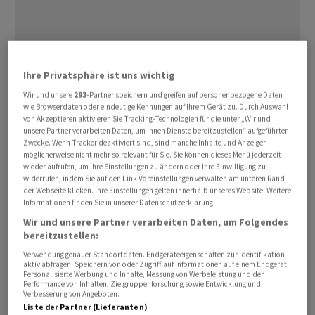
Damit soll die Abhängigkeit ‌von einzelnen ⁠Ländern wie
Ihre Privatsphäre ist uns wichtig
China verringert werden, kündigte
Wir und unsere
293
-Partner speichern und greifen auf personenbezogene Daten
Kommissionspräsidentin Ursula von der Leyen ⁠am
wie Browserdaten oder eindeutige Kennungen auf Ihrem Gerät zu. Durch Auswahl
von Akzeptieren aktivieren Sie Tracking-Technologien für die unter „Wir und
Freitag nach einem EU-Gipfel in Brüssel an.
unsere Partner verarbeiten Daten, um Ihnen Dienste bereitzustellen“ aufgeführten
Unternehmen würden ihre Risiken bislang zu ‌langsam
Zwecke. Wenn Tracker deaktiviert sind, sind manche Inhalte und Anzeigen
möglicherweise nicht mehr so relevant für Sie. Sie können dieses Menü jederzeit
abbauen, weshalb ein entsprechender
wieder aufrufen, um Ihre Einstellungen zu ändern oder Ihre Einwilligung zu
Gesetzesvorschlag notwendig sei.
widerrufen, indem Sie auf den Link Voreinstellungen verwalten am unteren Rand
der Webseite klicken. Ihre Einstellungen gelten innerhalb unseres Website. Weitere
Informationen finden Sie in unserer Datenschutzerklärung.
Die ‌EU-Staats- und Regierungschefs hatten sich ​am
Wir und unsere Partner verarbeiten Daten, um Folgendes
Freitag darauf geeinigt, einen Dialog mit den
bereitzustellen:
wichtigsten Handelspartnern der Union über
Verwendung genauer Standortdaten. Endgeräteeigenschaften zur Identifikation
Wettbewerbsverzerrungen zu führen. Im Fokus stand
aktiv abfragen. Speichern von oder Zugriff auf Informationen auf einem Endgerät.
Personalisierte Werbung und Inhalte, Messung von Werbeleistung und der
China, auch wenn das Land in den Gipfel-
Performance von Inhalten, Zielgruppenforschung sowie Entwicklung und
Verbesserung von Angeboten.
Schlussfolgerungen nicht namentlich genannt wurde.
Liste der Partner (Lieferanten)