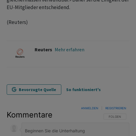
EU-Mitglieder entscheidend.
(Reuters)
Reuters
Mehr erfahren
Bevorzugte Quelle
So funktioniert's
ANMELDEN
|
REGISTRIEREN
Kommentare
FOLGE DIESER U
FOLGEN