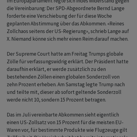
Im Europaparlament regte sich indes Widerstand gegen
die Vereinbarung: Der SPD-Abgeordnete Bernd Lange
forderte ​eine Verschiebung der für diese Woche
geplanten Abstimmung über ​das Abkommen. «Reines
Zollchaos seitens der US-Regierung», ​schrieb Lange auf
X. Niemand könne sich mehr einen Reim darauf machen.
Der Supreme Court ‌hatte am Freitag Trumps globale
Zölle für verfassungswidrig erklärt. Der Präsident hatte
daraufhin erklärt, er werde zusätzlich zu den
bestehenden Zöllen einen globalen Sonderzoll ​von ​
zehn Prozent erheben. Am Samstag ⁠legte Trump nach
und teilte mit, dieser ab ​sofort geltende Sonderzoll
werde ⁠nicht 10, sondern 15 Prozent betragen.
Das im Juli vereinbarte Abkommen ‌sieht eigentlich
einen US-Zollsatz von 15 Prozent für die meisten EU-
Waren vor, für bestimmte Produkte wie Flugzeuge gilt