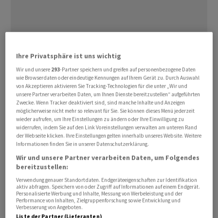
Die EU-Kommission hat die USA aufgefordert, sich
Ihre Privatsphäre ist uns wichtig
ungeachtet der jüngsten juristischen und politischen
Wir und unsere
293
-Partner speichern und greifen auf personenbezogene Daten
Turbulenzen an das im vergangenen ‌Jahr ⁠geschlossene
wie Browserdaten oder eindeutige Kennungen auf Ihrem Gerät zu. Durch Auswahl
von Akzeptieren aktivieren Sie Tracking-Technologien für die unter „Wir und
Handelsabkommen zu halten. Washington müsse «volle
unsere Partner verarbeiten Daten, um Ihnen Dienste bereitzustellen“ aufgeführten
Klarheit» über sein weiteres Vorgehen bei ⁠den Zöllen
Zwecke. Wenn Tracker deaktiviert sind, sind manche Inhalte und Anzeigen
möglicherweise nicht mehr so relevant für Sie. Sie können dieses Menü jederzeit
schaffen, teilte die Brüsseler Behörde am Sonntag mit.
wieder aufrufen, um Ihre Einstellungen zu ändern oder Ihre Einwilligung zu
«Die derzeitige Situation ist einem 'fairen,
widerrufen, indem Sie auf den Link Voreinstellungen verwalten am unteren Rand
der Webseite klicken. Ihre Einstellungen gelten innerhalb unseres Website. Weitere
ausgewogenen ‌und gegenseitig vorteilhaften'
Informationen finden Sie in unserer Datenschutzerklärung.
transatlantischen Handel sowie Investitionen, wie ‌sie
Wir und unsere Partner verarbeiten Daten, um Folgendes
beide Seiten vereinbart haben, nicht ​zuträglich», hiess
bereitzustellen:
es weiter. «Ein Deal ist ein Deal.»
Verwendung genauer Standortdaten. Endgeräteeigenschaften zur Identifikation
aktiv abfragen. Speichern von oder Zugriff auf Informationen auf einem Endgerät.
Personalisierte Werbung und Inhalte, Messung von Werbeleistung und der
EU-Produkte müssten weiterhin von der
Performance von Inhalten, Zielgruppenforschung sowie Entwicklung und
Verbesserung von Angeboten.
wettbewerbsfähigsten Behandlung profitieren, ohne
Liste der Partner (Lieferanten)