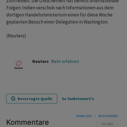
Zollfreiheit. ‌Die Unsicherheit hat bereits internationale
Folgen: Indien verschob nach Informationen ​aus dem
dortigen Handelsministerium einen für diese Woche
geplanten Besuch einer Delegation in Washington.
(Reuters)
Reuters
Mehr erfahren
Bevorzugte Quelle
So funktioniert's
ANMELDEN
|
REGISTRIEREN
Kommentare
FOLGE DIESER U
FOLGEN