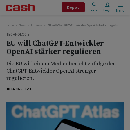
Depot
Suche
Login
Menu
Home
News
Top News
EU will ChatGPT-Entwickler OpenAI stärker regulieren
TECHNOLOGIE
EU will ChatGPT-Entwickler
OpenAI stärker regulieren
Die EU will einem Medienbericht zufolge ‌den
⁠ChatGPT-Entwickler OpenAI strenger
regulieren.
10.04.2026 17:38