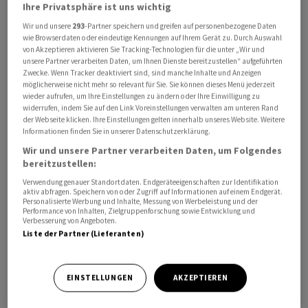
Ihre Privatsphäre ist uns wichtig
Wir und unsere
293
-Partner speichern und greifen auf personenbezogene Daten
wie Browserdaten oder eindeutige Kennungen auf Ihrem Gerät zu. Durch Auswahl
von Akzeptieren aktivieren Sie Tracking-Technologien für die unter „Wir und
unsere Partner verarbeiten Daten, um Ihnen Dienste bereitzustellen“ aufgeführten
Das US-Softwareunternehmen ⁠solle künftig unter den
Zwecke. Wenn Tracker deaktiviert sind, sind manche Inhalte und Anzeigen
möglicherweise nicht mehr so relevant für Sie. Sie können dieses Menü jederzeit
«Digital Services ‌Act» (DSA) der EU ‌fallen, berichtet das
wieder aufrufen, um Ihre Einstellungen zu ändern oder Ihre Einwilligung zu
«Handelsblatt» ​am Freitag unter Berufung auf Kreise
widerrufen, indem Sie auf den Link Voreinstellungen verwalten am unteren Rand
der Webseite klicken. Ihre Einstellungen gelten innerhalb unseres Website. Weitere
der EU-Kommission. Der DSA reguliert sehr grosse
Informationen finden Sie in unserer Datenschutzerklärung.
Online-Plattformen als ‌auch sehr grosse
Wir und unsere Partner verarbeiten Daten, um Folgendes
Suchmaschinen.
bereitzustellen:
Verwendung genauer Standortdaten. Endgeräteeigenschaften zur Identifikation
Als sehr grosse gilt, wer mehr als ​45 Millionen monatlich
aktiv abfragen. Speichern von oder Zugriff auf Informationen auf einem Endgerät.
Personalisierte Werbung und Inhalte, Messung von Werbeleistung und der
aktive ​Nutzer in ​der EU hat. OpenAI überschreitet diese
Performance von Inhalten, Zielgruppenforschung sowie Entwicklung und
Verbesserung von Angeboten.
Grenze ‌dem Bericht zufolge deutlich. Das
Liste der Partner (Lieferanten)
«Handelsblatt» zitierte ein Sprecher der ​EU-
Kommission, ​wonach die vorliegenden ⁠Nutzerdaten
derzeit geprüft ​würden. OpenAI wollte sich ⁠auf Anfrage
EINSTELLUNGEN
AKZEPTIEREN
der Zeitung ‌nicht zu dem Vorgang äussern.