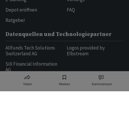
Depot eröffnen
FAQ
Ratgeber
Datenquellen und Technologiepartner
Allfunds Tech Solutions
Logos provided by
Switzerland AG
Elbstream
SIX Financial Information
AG
Teilen
Merken
Kommentare
Ringier AG | Ringier Medien Schweiz
16
weitere Publikationen