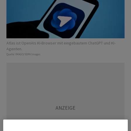
Atlas ist OpenAIs KI-Browser mit eingebautem ChatGPT und KI-
Agenten.
Quelle:
IMAGO/SOPA Images