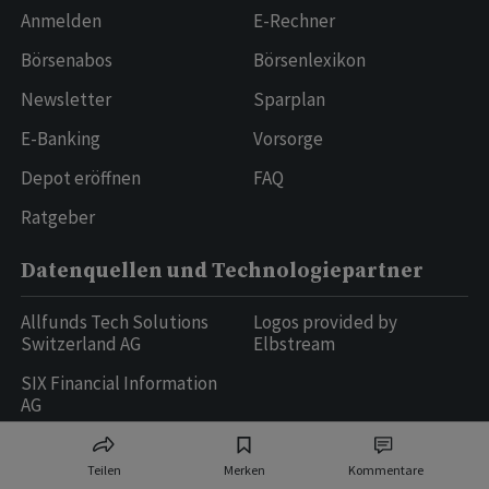
Anmelden
E-Rechner
Börsenabos
Börsenlexikon
Newsletter
Sparplan
E-Banking
Vorsorge
Depot eröffnen
FAQ
Ratgeber
Datenquellen und Technologiepartner
Allfunds Tech Solutions
Logos provided by
Switzerland AG
Elbstream
SIX Financial Information
AG
Teilen
Merken
Kommentare
Ringier AG | Ringier Medien Schweiz