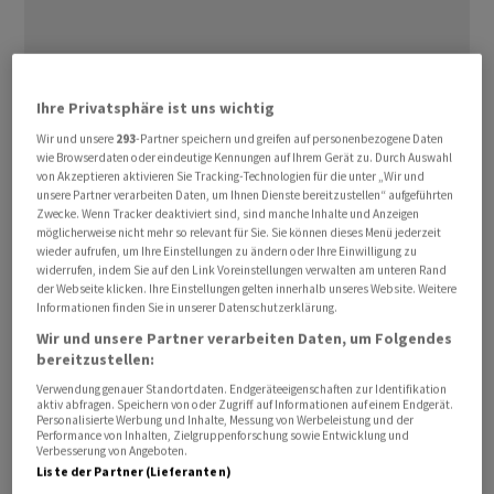
Ihre Privatsphäre ist uns wichtig
Wir und unsere
293
-Partner speichern und greifen auf personenbezogene Daten
In Brüssel wird derzeit über eine Verordnung aus dem
wie Browserdaten oder eindeutige Kennungen auf Ihrem Gerät zu. Durch Auswahl
Jahr 2004 verhandelt, die bei Verspätungen von mehr
von Akzeptieren aktivieren Sie Tracking-Technologien für die unter „Wir und
unsere Partner verarbeiten Daten, um Ihnen Dienste bereitzustellen“ aufgeführten
als drei Stunden eine Entschädigung von bis zu 600 Euro
Zwecke. Wenn Tracker deaktiviert sind, sind manche Inhalte und Anzeigen
vorsieht.
möglicherweise nicht mehr so relevant für Sie. Sie können dieses Menü jederzeit
wieder aufrufen, um Ihre Einstellungen zu ändern oder Ihre Einwilligung zu
widerrufen, indem Sie auf den Link Voreinstellungen verwalten am unteren Rand
Eine Mehrheit der 27 Mitgliedstaaten stimmte im Juni
der Webseite klicken. Ihre Einstellungen gelten innerhalb unseres Website. Weitere
2025 für eine weniger grosszügige Entschädigung. Doch
Informationen finden Sie in unserer Datenschutzerklärung.
im Januar 2026 lehnte das Europäische Parlament dies
Wir und unsere Partner verarbeiten Daten, um Folgendes
bereitzustellen:
mit grosser Mehrheit ab und sprach sich sogar dafür aus,
Verwendung genauer Standortdaten. Endgeräteeigenschaften zur Identifikation
«die Rechte der Fahrgäste zu stärken». Es muss also ein
aktiv abfragen. Speichern von oder Zugriff auf Informationen auf einem Endgerät.
Kompromiss gefunden werden.
Personalisierte Werbung und Inhalte, Messung von Werbeleistung und der
Performance von Inhalten, Zielgruppenforschung sowie Entwicklung und
Verbesserung von Angeboten.
Die International Air Transport Association (Iata), die
Liste der Partner (Lieferanten)