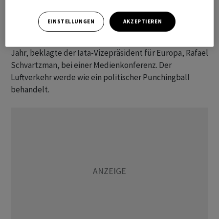
ihre jährliche Generalversammlung in Rio abhält, zeigte
sich verärgert darüber, dass diese Verordnung aus dem
EINSTELLUNGEN
AKZEPTIEREN
Jahr 2004 beibehalten werden könnte. Diese «kostet die
Fluggesellschaften bereits acht Milliarden Euro» pro
Jahr, beklagte der Iata-Vizepräsident für Europa, Rafael
Schvartzman, bei einer Medienkonferenz. Der
Luftverkehr werde wie ein politischer Punchingball
behandelt.