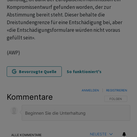
Kompromissentwurf gefunden worden, der zur
Abstimmung bereit steht. Dieser behalte die
Dreistundengrenze für eine Entschädigung bei, aber
«die Entschädigungsformulare würden nicht voraus
gefüllt sein».
(AWP)
Bevorzugte Quelle
So funktioniert's
ANMELDEN
|
REGISTRIEREN
Kommentare
FOLGE DIESER U
FOLGEN
NEUESTE
ALLE KOMMENTARE