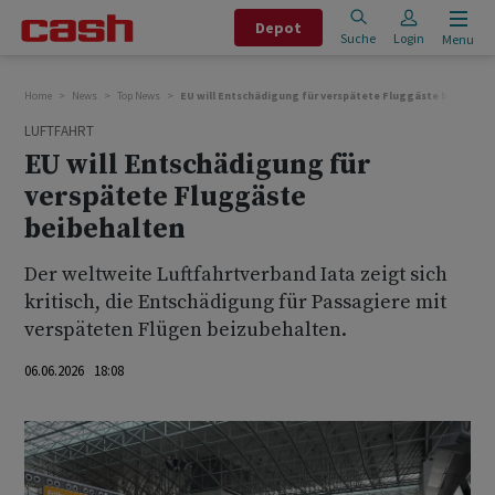
Depot
Suche
Login
Menu
Home
News
Top News
EU will Entschädigung für verspätete Fluggäste beibehalt
LUFTFAHRT
EU will Entschädigung für
verspätete Fluggäste
beibehalten
Der weltweite Luftfahrtverband Iata zeigt sich
kritisch, die Entschädigung für Passagiere mit
verspäteten Flügen beizubehalten.
06.06.2026 18:08