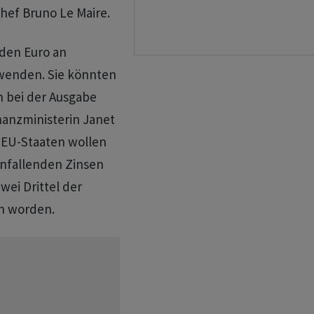
hef Bruno Le Maire.
rden Euro an
rwenden. Sie könnten
n bei der Ausgabe
nanzministerin Janet
e EU-Staaten wollen
anfallenden Zinsen
ei Drittel der
n worden.