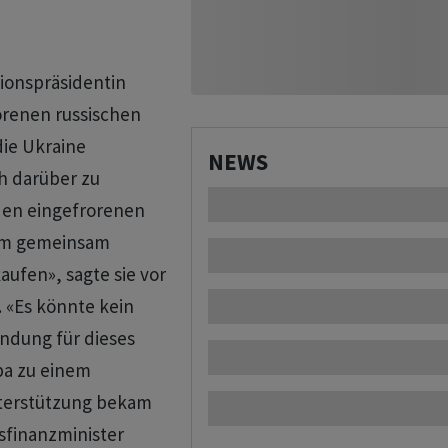
ionspräsidentin
orenen russischen
ie Ukraine
NEWS
ch darüber zu
den eingefrorenen
um gemeinsam
aufen», sagte sie vor
 «Es könnte kein
ndung für dieses
pa zu einem
terstützung bekam
esfinanzminister