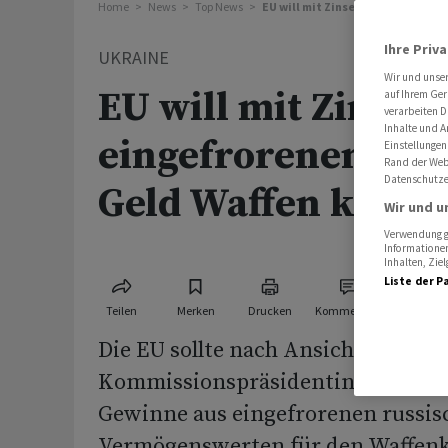
Home
News
Top News
EU will mit Zinsen aus eingefro
Ihre Priv
UKRAINE
Wir und unse
EU will mit Zinsen
auf Ihrem Ger
verarbeiten D
Inhalte und A
eingefrorenem ru
Einstellungen
Rand der Webs
Datenschutze
Geld Waffen kaufe
Wir und u
Verwendung ge
Informationen
Inhalten, Zi
Liste der P
Teilen
Merken
Drucken
Kommentare
Die EU sollte nach Ansicht von EU-
Kommissionspräsidentin Ursula v
Gewinne aus eingefrorenen russis
Vermögenswerten für den Waffenka