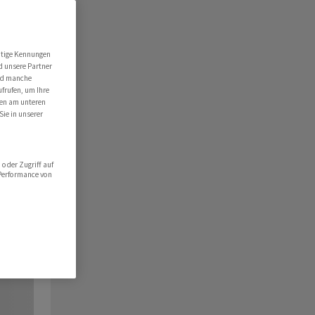
utige Kennungen
d unsere Partner
ind manche
ufrufen, um Ihre
ten am unteren
Sie in unserer
oder Zugriff auf
 Performance von