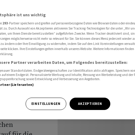
renem russischem Geld Waffen kaufen
atsphäre ist uns wichtig
re
293
-Partner speichern und greifen auf personenbezogene Daten wie Browserdaten oder einde
 aus
ät zu. Durch Auswahl von Akzeptieren aktivieren Sie Tracking-Technologien für die unter „Wir un
aten, um Ihnen Dienste bereitzustellen“ aufgeführten Zwecke. Wenn Tracker deaktiviert sind, s
nzeigen möglicherweise nicht mehr so relevant für Sie. Sie können dieses Menü jederzeit wieder a
ssischem
 zu ändern oder Ihre Einwilligung zu widerrufen, indem Sie auf den Link Voreinstellungen verwal
eite klicken. Ihre Einstellungen gelten innerhalb unseres Website. Weitere Informationen finden 
rklärung.
n
nsere Partner verarbeiten Daten, um Folgendes bereitzustellen:
nauer Standortdaten. Endgeräteeigenschaften zur Identifikation aktiv abfragen. Speichern von 
 auf einem Endgerät. Personalisierte Werbung und Inhalte, Messung von Werbeleistung und der
elgruppenforschung sowie Entwicklung und Verbesserung von Angeboten.
artner (Lieferanten)
EINSTELLUNGEN
AKZEPTIEREN
on der Leyen
chen
uf für die