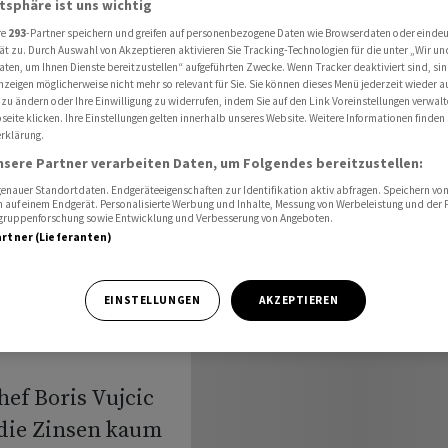
atsphäre ist uns wichtig
kungen: «Würde zustimmen, dass wir fast fertig sind»
re
293
-Partner speichern und greifen auf personenbezogene Daten wie Browserdaten oder einde
ät zu. Durch Auswahl von Akzeptieren aktivieren Sie Tracking-Technologien für die unter „Wir un
aten, um Ihnen Dienste bereitzustellen“ aufgeführten Zwecke. Wenn Tracker deaktiviert sind, s
nzeigen möglicherweise nicht mehr so relevant für Sie. Sie können dieses Menü jederzeit wieder a
er über
 zu ändern oder Ihre Einwilligung zu widerrufen, indem Sie auf den Link Voreinstellungen verwal
eite klicken. Ihre Einstellungen gelten innerhalb unseres Website. Weitere Informationen finden 
rklärung.
Würde
nsere Partner verarbeiten Daten, um Folgendes bereitzustellen:
r fast
nauer Standortdaten. Endgeräteeigenschaften zur Identifikation aktiv abfragen. Speichern von 
 auf einem Endgerät. Personalisierte Werbung und Inhalte, Messung von Werbeleistung und der
elgruppenforschung sowie Entwicklung und Verbesserung von Angeboten.
artner (Lieferanten)
EINSTELLUNGEN
AKZEPTIEREN
ef Boris Vujcic
 die Zinsen kaum