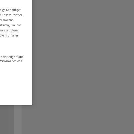
utige Kennungen
d unsere Partner
ind manche
ufrufen, um Ihre
ten am unteren
Sie in unserer
oder Zugriff auf
 Performance von