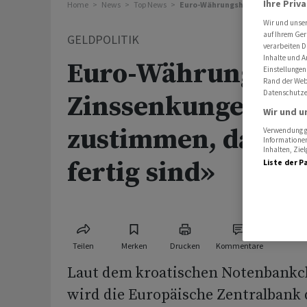
Ihre Priv
Home
News
Top News
Euro-Währungshüter über Zinssen
Wir und unse
auf Ihrem Ger
GELDPOLITIK
verarbeiten D
Inhalte und A
Euro-Währungshüt
Einstellungen
Rand der Webs
Datenschutze
Zinssenkungen: «
Wir und u
zustimmen, dass wi
Verwendung ge
Informationen
Inhalten, Zi
fertig sind»
Liste der P
Teilen
Merken
Drucken
Kommentare
Laut dem kroatischen Notenbankch
wird die Europäische Zentralbank