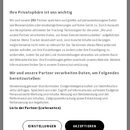
Ihre Privatsphäre ist uns wichtig
Wir und unsere
293
-Partner speichern und greifen auf personenbezogene Daten
wie Browserdaten oder eindeutige Kennungen auf Ihrem Gerät zu. Durch Auswahl
Im August stiegen die Konsumpreise im Jahresvergleich
von Akzeptieren aktivieren Sie Tracking-Technologien für die unter „Wir und
unsere Partner verarbeiten Daten, um Ihnen Dienste bereitzustellen“ aufgeführten
um 2,2 Prozent, wie das Statistikamt Eurostat am
Zwecke. Wenn Tracker deaktiviert sind, sind manche Inhalte und Anzeigen
Mittwoch in Luxemburg nach einer zweiten Schätzung
möglicherweise nicht mehr so relevant für Sie. Sie können dieses Menü jederzeit
wieder aufrufen, um Ihre Einstellungen zu ändern oder Ihre Einwilligung zu
mitteilte. Damit wurde eine erste Erhebung wie von
widerrufen, indem Sie auf den Link Voreinstellungen verwalten am unteren Rand
Analysten erwartet bestätigt. Die Inflationsrate im
der Webseite klicken. Ihre Einstellungen gelten innerhalb unseres Website. Weitere
Informationen finden Sie in unserer Datenschutzerklärung.
gemeinsamen Währungsraum ist damit so niedrig wie
Wir und unsere Partner verarbeiten Daten, um Folgendes
seit dem Sommer 2021 nicht mehr.
bereitzustellen:
Verwendung genauer Standortdaten. Endgeräteeigenschaften zur Identifikation
Der deutliche Rückgang der Teuerung ist mit der
aktiv abfragen. Speichern von oder Zugriff auf Informationen auf einem Endgerät.
Personalisierte Werbung und Inhalte, Messung von Werbeleistung und der
Entwicklung der Energiepreise zu erklären, die sich im
Performance von Inhalten, Zielgruppenforschung sowie Entwicklung und
August im Jahresvergleich deutlich verbilligt haben.
Verbesserung von Angeboten.
Liste der Partner (Lieferanten)
Hier meldet Eurostat einen Rückgang um 3,0 Prozent,
während sich die Preise für Lebens- und Genussmittel
und für Dienstleistungen verteuert haben.
EINSTELLUNGEN
AKZEPTIEREN