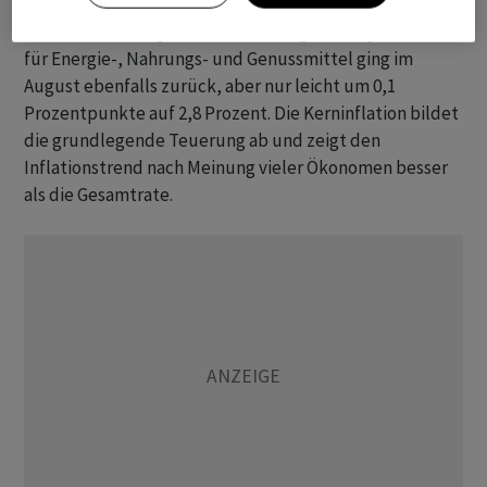
Die Kernteuerung ohne schwankungsanfällige Preise
für Energie-, Nahrungs- und Genussmittel ging im
August ebenfalls zurück, aber nur leicht um 0,1
Prozentpunkte auf 2,8 Prozent. Die Kerninflation bildet
die grundlegende Teuerung ab und zeigt den
Inflationstrend nach Meinung vieler Ökonomen besser
als die Gesamtrate.