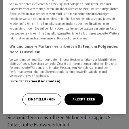
von Akzeptieren aktivieren Sie Tracking-Technologien für die unter „Wir und
unsere Partner verarbeiten Daten, um Ihnen Dienste bereitzustellen“ aufgeführten
Zwecke. Wenn Tracker deaktiviert sind, sind manche Inhalte und Anzeigen
möglicherweise nicht mehr so relevant für Sie. Sie können dieses Menü jederzeit
wieder aufrufen, um Ihre Einstellungen zu ändern oder Ihre Einwilligung zu
widerrufen, indem Sie auf den Link Voreinstellungen verwalten am unteren Rand
der Webseite klicken. Ihre Einstellungen gelten innerhalb unseres Website. Weitere
Eine entsprechende Zulassung erteilte die
Informationen finden Sie in unserer Datenschutzerklärung.
taiwanesischen Lebensmittel- und
Wir und unsere Partner verarbeiten Daten, um Folgendes
bereitzustellen:
Arzneimittelbehörde TFDA, wie Evolva am Dienstag
mitteilte. Es handle sich um einen wichtigen
Verwendung genauer Standortdaten. Endgeräteeigenschaften zur Identifikation
aktiv abfragen. Speichern von oder Zugriff auf Informationen auf einem Endgerät.
Meilenstein. Evolva habe nach den Philippinen, Malaysia
Personalisierte Werbung und Inhalte, Messung von Werbeleistung und der
Performance von Inhalten, Zielgruppenforschung sowie Entwicklung und
und Vietnam einen weiteren asiatischen Markt
Verbesserung von Angeboten.
erschlossen.
Liste der Partner (Lieferanten)
Die Markteinführung sei nun für den 28. Juli geplant.
EINSTELLUNGEN
AKZEPTIEREN
Über einen Zeithorizont von drei bis fünf Jahren
schätze man das Umsatzpotenzial in diesem Markt auf
einen mittleren einstelligen Millionenbetrag in US-
Dollar, teilte Evolva weiter mit.