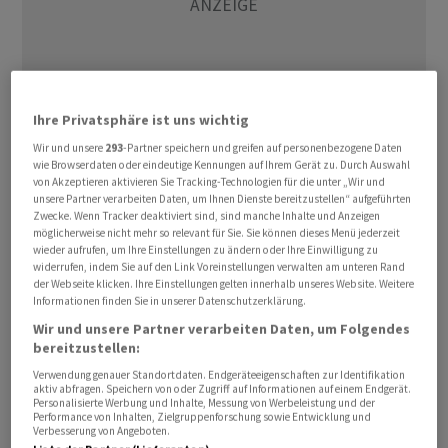
Ihre Privatsphäre ist uns wichtig
Wir und unsere
293
-Partner speichern und greifen auf personenbezogene Daten
wie Browserdaten oder eindeutige Kennungen auf Ihrem Gerät zu. Durch Auswahl
von Akzeptieren aktivieren Sie Tracking-Technologien für die unter „Wir und
Eine Gruppe von Ex-Managern der Credit Suisse rund
unsere Partner verarbeiten Daten, um Ihnen Dienste bereitzustellen“ aufgeführten
um den früheren Verwaltungsratspräsidenten Urs
Zwecke. Wenn Tracker deaktiviert sind, sind manche Inhalte und Anzeigen
möglicherweise nicht mehr so relevant für Sie. Sie können dieses Menü jederzeit
Rohner hat sich in den USA auf eine Zahlung von 115
wieder aufrufen, um Ihre Einstellungen zu ändern oder Ihre Einwilligung zu
Millionen US-Dollar zur Beilegung einer Sammelklage
widerrufen, indem Sie auf den Link Voreinstellungen verwalten am unteren Rand
der Webseite klicken. Ihre Einstellungen gelten innerhalb unseres Website. Weitere
geeinigt.
Informationen finden Sie in unserer Datenschutzerklärung.
Wir und unsere Partner verarbeiten Daten, um Folgendes
Das geht aus Gerichtsunterlagen hervor, welche über
bereitzustellen:
die Internetseite der
UBS
einsehbar sind. Die Manager
Verwendung genauer Standortdaten. Endgeräteeigenschaften zur Identifikation
sind allerdings über die Organhaftpflichtversicherung
aktiv abfragen. Speichern von oder Zugriff auf Informationen auf einem Endgerät.
Personalisierte Werbung und Inhalte, Messung von Werbeleistung und der
versichert, und das Geld fliesst an die Grossbank.
Performance von Inhalten, Zielgruppenforschung sowie Entwicklung und
Verbesserung von Angeboten.