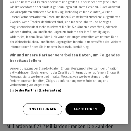
Wir und unsere
293
-Partner speichern und greifen auf personenbezogene Daten
wie Browserdaten oder eindeutige Kennungen auf Ihrem Gerät zu. Durch Auswahl
von Akzeptieren aktivieren Sie Tracking-Technologien für die unter „Wir und
Er verschied in der Nacht auf den gestrigen Donnerstag
unsere Partner verarbeiten Daten, um Ihnen Dienste bereitzustellen“ aufgeführten
Zwecke. Wenn Tracker deaktiviert sind, sind manche Inhalte und Anzeigen
im Alter von 71 Jahren, wie eine Migros-Sprecherin am
möglicherweise nicht mehr so relevant für Sie. Sie können dieses Menü jederzeit
Freitag auf Anfrage zu einem entsprechenden Bericht
wieder aufrufen, um Ihre Einstellungen zu ändern oder Ihre Einwilligung zu
widerrufen, indem Sie auf den Link Voreinstellungen verwalten am unteren Rand
der CH Media-Zeitungen sagte. Laut den CH Media-
der Webseite klicken. Ihre Einstellungen gelten innerhalb unseres Website. Weitere
Zeitungen starb Bolliger an Krebs. Er habe die Migros
Informationen finden Sie in unserer Datenschutzerklärung.
mit viel Herzblut über Jahrzehnte geprägt, hiess es in
Wir und unsere Partner verarbeiten Daten, um Folgendes
bereitzustellen:
einem Nachruf im Intranet des Detailhandelskonzerns.
Verwendung genauer Standortdaten. Endgeräteeigenschaften zur Identifikation
aktiv abfragen. Speichern von oder Zugriff auf Informationen auf einem Endgerät.
Bolliger trat 1983 in die Migros ein. 2005 wurde der
Personalisierte Werbung und Inhalte, Messung von Werbeleistung und der
Performance von Inhalten, Zielgruppenforschung sowie Entwicklung und
Aargauer zum Präsidenten der Generaldirektion des
Verbesserung von Angeboten.
MGB ernannt und damit Konzernchef des «orangen
Liste der Partner (Lieferanten)
Riesen». Er leitete den grössten Detailhändler der
Schweiz bis Ende 2017.
EINSTELLUNGEN
AKZEPTIEREN
Während seiner Amtszeit stieg der Umsatz von 20,3
Milliarden auf 27,7 Milliarden Franken. Die Zahl der