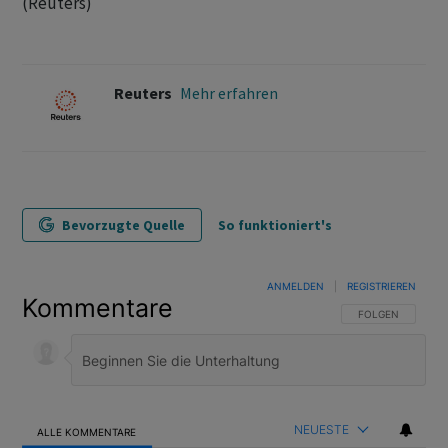
(Reuters)
Reuters
Mehr erfahren
Bevorzugte Quelle
So funktioniert's
ANMELDEN
|
REGISTRIEREN
Kommentare
FOLGE DIESER U
FOLGEN
NEUESTE
ALLE KOMMENTARE