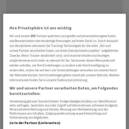
Ihre Privatsphäre ist uns wichtig
Wir und unsere
293
-Partner speichern und greifen auf personenbezogene Daten
Schneider solle ‌Amtsinhaber ⁠Jim Hagemann Snabe nach
wie Browserdaten oder eindeutige Kennungen auf Ihrem Gerät zu. Durch Auswahl
der Hauptversammlung am 11. Februar 2027 ablösen,
von Akzeptieren aktivieren Sie Tracking-Technologien für die unter „Wir und
unsere Partner verarbeiten Daten, um Ihnen Dienste bereitzustellen“ aufgeführten
⁠teilte Siemens am Dienstag nach einer Sitzung des
Zwecke. Wenn Tracker deaktiviert sind, sind manche Inhalte und Anzeigen
Gremiums mit. Dass Schneider die ‌Nachfolge Snabes
möglicherweise nicht mehr so relevant für Sie. Sie können dieses Menü jederzeit
wieder aufrufen, um Ihre Einstellungen zu ändern oder Ihre Einwilligung zu
antreten soll, war seit eineinhalb Jahren ‌klar, die
widerrufen, indem Sie auf den Link Voreinstellungen verwalten am unteren Rand
Hauptversammlung 2027 galt als ​letztmöglicher
der Webseite klicken. Ihre Einstellungen gelten innerhalb unseres Website. Weitere
Informationen finden Sie in unserer Datenschutzerklärung.
Termin. Der ehemalige SAP-Manager Snabe versuchte
Wir und unsere Partner verarbeiten Daten, um Folgendes
Zweifel an der Qualifikation Schneiders zu zerstreuen,
bereitzustellen:
den er selbst angeheuert hatte: «Er ist die ideale
Verwendung genauer Standortdaten. Endgeräteeigenschaften zur Identifikation
Besetzung. Das wird er sehr, sehr gut machen», sagte
aktiv abfragen. Speichern von oder Zugriff auf Informationen auf einem Endgerät.
Snabe dem «Handelsblatt». ‌Schneider habe sich sehr
Personalisierte Werbung und Inhalte, Messung von Werbeleistung und der
Performance von Inhalten, Zielgruppenforschung sowie Entwicklung und
gut eingearbeitet, er kenne jetzt das Unternehmen und
Verbesserung von Angeboten.
Liste der Partner (Lieferanten)
seine Kultur.