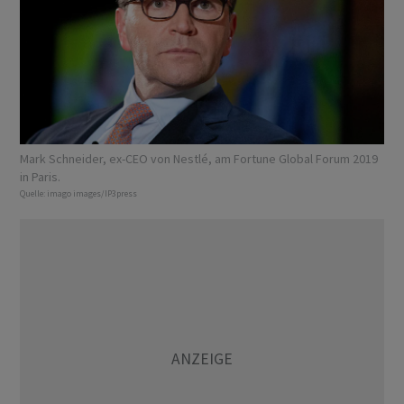
Mark Schneider, ex-CEO von Nestlé, am Fortune Global Forum 2019
in Paris.
Quelle:
imago images/IP3press