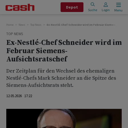
Depot
Suche
Login
Menu
Home
News
Top News
Ex-Nestlé-Chef Schneider wird im Februar Siemens-Aufsic
TOP NEWS
Ex-Nestlé-Chef Schneider wird im
Februar Siemens-
Aufsichtsratschef
Der Zeitplan für den Wechsel des ehemaligen
Nestlé-Chefs Mark Schneider an die Spitze des
Siemens-Aufsichtsrats steht.
12.05.2026 17:22