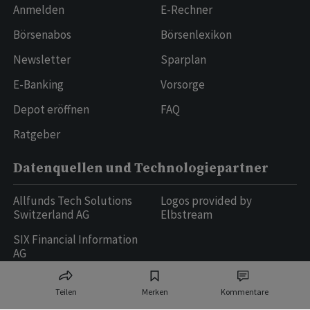
Anmelden
E-Rechner
Börsenabos
Börsenlexikon
Newsletter
Sparplan
E-Banking
Vorsorge
Depot eröffnen
FAQ
Ratgeber
Datenquellen und Technologiepartner
Allfunds Tech Solutions
Logos provided by
Switzerland AG
Elbstream
SIX Financial Information
AG
Teilen
Merken
Kommentare
Ringier AG | Ringier Medien Schweiz