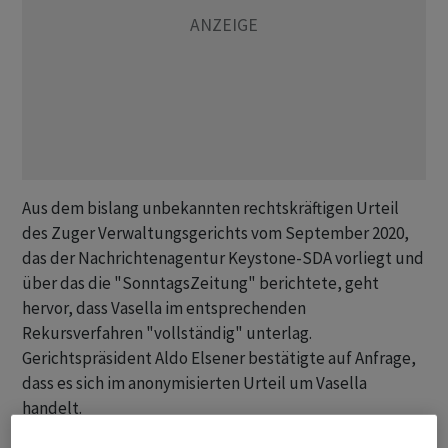
Aus dem bislang unbekannten rechtskräftigen Urteil
des Zuger Verwaltungsgerichts vom September 2020,
das der Nachrichtenagentur Keystone-SDA vorliegt und
über das die "SonntagsZeitung" berichtete, geht
hervor, dass Vasella im entsprechenden
Rekursverfahren "vollständig" unterlag.
Gerichtspräsident Aldo Elsener bestätigte auf Anfrage,
dass es sich im anonymisierten Urteil um Vasella
handelt.