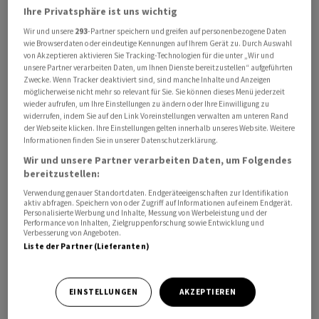
Daniel Vasella musste demnach die gesamten Kosten
Ihre Privatsphäre ist uns wichtig
des Verfahrens tragen, die "aufgrund des
Wir und unsere
293
-Partner speichern und greifen auf personenbezogene Daten
ausserordentlich hohen Zeit- und Arbeitsaufwands, der
wie Browserdaten oder eindeutige Kennungen auf Ihrem Gerät zu. Durch Auswahl
von Akzeptieren aktivieren Sie Tracking-Technologien für die unter „Wir und
Wichtigkeit und Schwierigkeit" auf 25'000 Franken
unsere Partner verarbeiten Daten, um Ihnen Dienste bereitzustellen“ aufgeführten
festgelegt wurden. Wie hoch der umstrittene
Zwecke. Wenn Tracker deaktiviert sind, sind manche Inhalte und Anzeigen
möglicherweise nicht mehr so relevant für Sie. Sie können dieses Menü jederzeit
Steuerbetrag ist, geht aus dem Urteil nicht hervor. Das
wieder aufrufen, um Ihre Einstellungen zu ändern oder Ihre Einwilligung zu
Gericht bezeichnet ihn jedoch als "äussert hoch".
widerrufen, indem Sie auf den Link Voreinstellungen verwalten am unteren Rand
der Webseite klicken. Ihre Einstellungen gelten innerhalb unseres Website. Weitere
Informationen finden Sie in unserer Datenschutzerklärung.
Anfang 2013 hatte sich Ex-Novartis Chef Vasella bei der
Wir und unsere Partner verarbeiten Daten, um Folgendes
Einwohnergemeinde Risch abgemeldet. Seit 1998
bereitzustellen:
wohnte er dort in einer Villa. Der Zuger
Verwendung genauer Standortdaten. Endgeräteeigenschaften zur Identifikation
Steuerverwaltung gab er an, ab März nach Monaco
aktiv abfragen. Speichern von oder Zugriff auf Informationen auf einem Endgerät.
Personalisierte Werbung und Inhalte, Messung von Werbeleistung und der
umgezogen zu sein. Dort mietete er laut dem Urteil
Performance von Inhalten, Zielgruppenforschung sowie Entwicklung und
Verbesserung von Angeboten.
eine 5-Zimmer-Wohnung. Auf Anfang 2016 meldet er sich
Liste der Partner (Lieferanten)
wieder an seiner alten Wohnadresse im zugerischen
Risch an.
EINSTELLUNGEN
AKZEPTIEREN