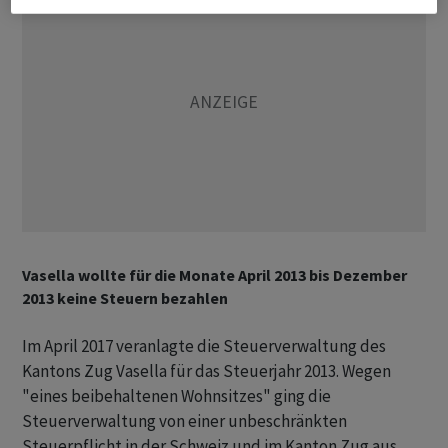
Vasella wollte für die Monate April 2013 bis Dezember
2013 keine Steuern bezahlen
Im April 2017 veranlagte die Steuerverwaltung des
Kantons Zug Vasella für das Steuerjahr 2013. Wegen
"eines beibehaltenen Wohnsitzes" ging die
Steuerverwaltung von einer unbeschränkten
Steuerpflicht in der Schweiz und im Kanton Zug aus.