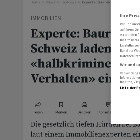
Home
News
Top News
Experte: Baurekurse in der Schwe
Ihre Priv
IMMOBILIEN
Wir und unse
Experte: Baurekurs
auf Ihrem Ger
verarbeiten D
Inhalte und A
Schweiz laden zu
Einstellungen
Rand der Webs
Datenschutze
«halbkriminellem
Wir und u
Verhalten» ein
Verwendung ge
Informationen
Inhalten, Zi
Liste der P
Teilen
Merken
Drucken
Kommentare
Die gesetzlich tiefen Hürden bei 
laut einem Immobilienexperten ei