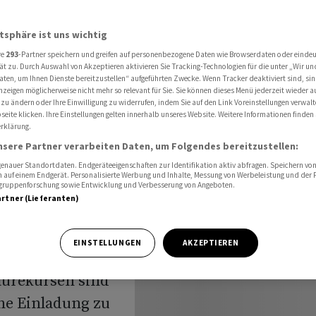
iz laden zu «halbkriminellem Verhalten» ein
atsphäre ist uns wichtig
re
293
-Partner speichern und greifen auf personenbezogene Daten wie Browserdaten oder einde
e in der
ät zu. Durch Auswahl von Akzeptieren aktivieren Sie Tracking-Technologien für die unter „Wir un
aten, um Ihnen Dienste bereitzustellen“ aufgeführten Zwecke. Wenn Tracker deaktiviert sind, s
nzeigen möglicherweise nicht mehr so relevant für Sie. Sie können dieses Menü jederzeit wieder a
 zu ändern oder Ihre Einwilligung zu widerrufen, indem Sie auf den Link Voreinstellungen verwal
eite klicken. Ihre Einstellungen gelten innerhalb unseres Website. Weitere Informationen finden 
rklärung.
nsere Partner verarbeiten Daten, um Folgendes bereitzustellen:
nauer Standortdaten. Endgeräteeigenschaften zur Identifikation aktiv abfragen. Speichern von 
 auf einem Endgerät. Personalisierte Werbung und Inhalte, Messung von Werbeleistung und der
elgruppenforschung sowie Entwicklung und Verbesserung von Angeboten.
artner (Lieferanten)
EINSTELLUNGEN
AKZEPTIEREN
Baurekursen sind
ne Einladung zu