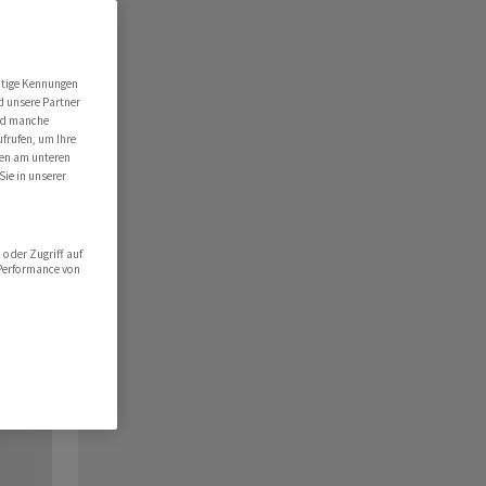
utige Kennungen
d unsere Partner
ind manche
ufrufen, um Ihre
ten am unteren
Sie in unserer
oder Zugriff auf
 Performance von