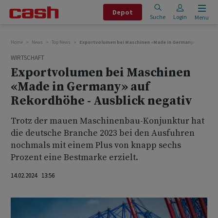
Depot
Suche
Login
Menu
Home
News
Top News
Exportvolumen bei Maschinen «Made in Germany» auf Rekor
WIRTSCHAFT
Exportvolumen bei Maschinen
«Made in Germany» auf
Rekordhöhe - Ausblick negativ
Trotz der mauen Maschinenbau-Konjunktur hat
die deutsche Branche 2023 bei den Ausfuhren
nochmals mit einem Plus von knapp sechs
Prozent eine Bestmarke erzielt.
14.02.2024 13:56