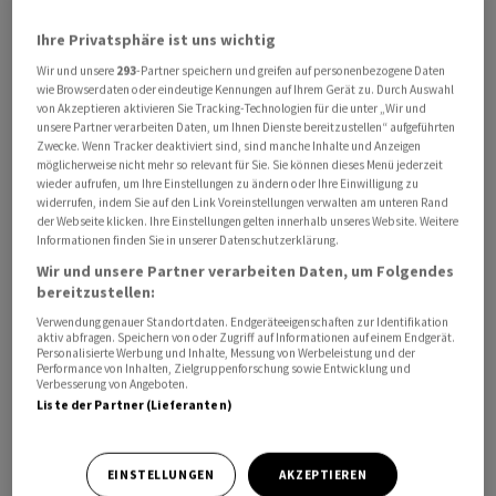
Ihre Privatsphäre ist uns wichtig
Wir und unsere
293
-Partner speichern und greifen auf personenbezogene Daten
wie Browserdaten oder eindeutige Kennungen auf Ihrem Gerät zu. Durch Auswahl
von Akzeptieren aktivieren Sie Tracking-Technologien für die unter „Wir und
unsere Partner verarbeiten Daten, um Ihnen Dienste bereitzustellen“ aufgeführten
Zwecke. Wenn Tracker deaktiviert sind, sind manche Inhalte und Anzeigen
«Mit einem Exportvolumen von insgesamt 207 Milliarden
möglicherweise nicht mehr so relevant für Sie. Sie können dieses Menü jederzeit
Euro erreichten die Maschinen- und Anlagenbauer aus
wieder aufrufen, um Ihre Einstellungen zu ändern oder Ihre Einwilligung zu
widerrufen, indem Sie auf den Link Voreinstellungen verwalten am unteren Rand
Deutschland im vergangenen Jahr abermals einen
der Webseite klicken. Ihre Einstellungen gelten innerhalb unseres Website. Weitere
neuen Rekord», erklärte Ralph Wiechers, Chefvolkswirt
Informationen finden Sie in unserer Datenschutzerklärung.
des Branchenverbandes VDMA, am Mittwoch. Der
Wir und unsere Partner verarbeiten Daten, um Folgendes
Experte schränkte allerdings ein, die Zuwächse seien
bereitzustellen:
allein im ersten Halbjahr und durch Preissteigerungen
Verwendung genauer Standortdaten. Endgeräteeigenschaften zur Identifikation
aktiv abfragen. Speichern von oder Zugriff auf Informationen auf einem Endgerät.
erzielt worden. «Im zweiten Halbjahr 2023 hinterliessen
Personalisierte Werbung und Inhalte, Messung von Werbeleistung und der
Performance von Inhalten, Zielgruppenforschung sowie Entwicklung und
die rückläufigen Auftragseingänge ihre Spuren», so
Verbesserung von Angeboten.
Wiechers.
Liste der Partner (Lieferanten)
Preisbereinigt sanken die Exporte 2023 um 0,7 Prozent
EINSTELLUNGEN
AKZEPTIEREN
knapp unter das Vorjahresniveau. «Ein Blick auf die