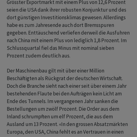
Grösster Exportmarkt mit einem Plus von 12,6 Prozent
seien die USA dank ihrer robusten Konjunktur und des
dort günstigen Investitionsklimas gewesen. Allerdings
habe es zum Jahresende auch dort Bremsspuren
gegeben. Enttäuschend verliefen derweil die Ausfuhren
nach China mit einem Plus von lediglich 1,8 Prozent. Im
Schlussquartal fiel das Minus mit nominal sieben
Prozent zudem deutlich aus.
Der Maschinenbau gilt mit über einer Million
Beschäftigten als Rückgrat der deutschen Wirtschaft.
Doch die Branche sieht nach einer seit über einem Jahr
bestehenden Flaute bei den Aufträgen kein Licht am
Ende des Tunnels. Im vergangenen Jahr sanken die
Bestellungen um zwölf Prozent. Die Order aus dem
Inland schrumpften um elf Prozent, die aus dem
Ausland um 13 Prozent. «In den grossen Absatzmärkten
Europa, den USA, China fehlt es an Vertrauen in einen