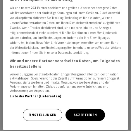
Wir und unsere
293
-Partner speichern und greifen auf personenbezogene Daten
wie Browserdaten oder eindeutige Kennungen auf Ihrem Gerät zu. Durch Auswahl
von Akzeptieren aktivieren Sie Tracking-Technologien für die unter „Wir und
unsere Partner verarbeiten Daten, um Ihnen Dienste bereitzustellen“ aufgeführten
Zwecke. Wenn Tracker deaktiviert sind, sind manche Inhalte und Anzeigen
Die hereinkommenden Daten legten nahe, dass der
möglicherweise nicht mehr so relevant für Sie. Sie können dieses Menü jederzeit
wieder aufrufen, um Ihre Einstellungen zu ändern oder Ihre Einwilligung zu
Prozess des Inflationsrückgangs kurzfristig schneller
widerrufen, indem Sie auf den Link Voreinstellungen verwalten am unteren Rand
verlaufen könnte als bisher erwartet, hiess es in einem
der Webseite klicken. Ihre Einstellungen gelten innerhalb unseres Website. Weitere
Informationen finden Sie in unserer Datenschutzerklärung.
am Donnerstag veröffentlichten Vortrag von Lane zu
Wir und unsere Partner verarbeiten Daten, um Folgendes
einer Veranstaltung der Brookings Institution in
bereitzustellen:
Washington.
Verwendung genauer Standortdaten. Endgeräteeigenschaften zur Identifikation
aktiv abfragen. Speichern von oder Zugriff auf Informationen auf einem Endgerät.
Personalisierte Werbung und Inhalte, Messung von Werbeleistung und der
«Gleichwohl sind die Auswirkungen auf die
Performance von Inhalten, Zielgruppenforschung sowie Entwicklung und
mittelfristige Inflation weniger klar», fügte er hinzu. Die
Verbesserung von Angeboten.
Liste der Partner (Lieferanten)
EZB strebt mittelfristig eine Inflationsrate von 2,0
Prozent für die Wirtschaft der 20-Länder-Gemeinschaft
an. Im Januar lag die Teuerungsrate bei 2,8 Prozent
EINSTELLUNGEN
AKZEPTIEREN
nach 2,9 Prozent im Dezember.