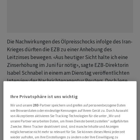
Die Nachwirkungen des Ölpreisschocks infolge des Iran-
Krieges dürften die EZB zu einer Anhebung des
Leitzinses bewegen. «Aus heutiger Sicht halte ich eine
Zinserhöhung im Juni für nötig», sagte EZB-Direktorin
Isabel Schnabel ‌in einem ⁠am Dienstag veröffentlichten
Interview der Nachrichtenagentur Reuters. Doch lege
sich die EZB niemals vorab fest. Der Schock arbeite sich
durch ⁠die Wirtschaft und treibe die Inflation über «einen
Ihre Privatsphäre ist uns wichtig
beträchtlichen Zeitraum» vom Zielwert der Notenbank
Wir und unsere
293
-Partner speichern und greifen auf personenbezogene Daten
wie Browserdaten oder eindeutige Kennungen auf Ihrem Gerät zu. Durch Auswahl
von 2,0 Prozent weg. Seit Ausbruch des Nahost-Krieges
von Akzeptieren aktivieren Sie Tracking-Technologien für die unter „Wir und
Ende Februar sind die Energiekosten ‌im Euroraum stark
unsere Partner verarbeiten Daten, um Ihnen Dienste bereitzustellen“ aufgeführten
gestiegen, was die Wirtschaft belastet und zugleich die
Zwecke. Wenn Tracker deaktiviert sind, sind manche Inhalte und Anzeigen
möglicherweise nicht mehr so relevant für Sie. Sie können dieses Menü jederzeit
Teuerung befeuert.
wieder aufrufen, um Ihre Einstellungen zu ändern oder Ihre Einwilligung zu