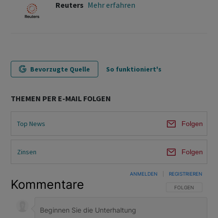
Reuters
Mehr erfahren
Bevorzugte Quelle
So funktioniert's
THEMEN PER E-MAIL FOLGEN
Top News
Folgen
Zinsen
Folgen
ANMELDEN
|
REGISTRIEREN
Kommentare
FOLGE DIESER U
FOLGEN