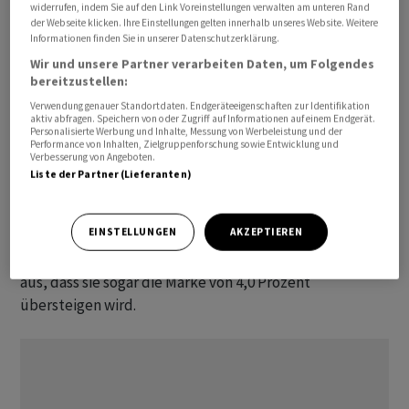
widerrufen, indem Sie auf den Link Voreinstellungen verwalten am unteren Rand
der Webseite klicken. Ihre Einstellungen gelten innerhalb unseres Website. Weitere
«Selbst wenn der ‌Krieg heute enden würde, ist der
Informationen finden Sie in unserer Datenschutzerklärung.
Energieinfrastruktur und den globalen ​Lieferketten
Wir und unsere Partner verarbeiten Daten, um Folgendes
bereits erheblicher Schaden zugefügt worden», warnte
bereitzustellen:
die deutsche EZB-Direktorin. Daher sei sie der Ansicht,
Verwendung genauer Standortdaten. Endgeräteeigenschaften zur Identifikation
aktiv abfragen. Speichern von oder Zugriff auf Informationen auf einem Endgerät.
dass selbst dann eine geldpolitische Reaktion
Personalisierte Werbung und Inhalte, Messung von Werbeleistung und der
erforderlich wäre. Auch Bundesbank-Präsident Joachim
Performance von Inhalten, Zielgruppenforschung sowie Entwicklung und
Verbesserung von Angeboten.
Nagel sieht die EZB vor diesem Hintergrund auf etwaige
Liste der Partner (Lieferanten)
Zinserhöhungen zusteuern. Im Euroraum lag die
Inflationsrate im April bei 3,0 Prozent und damit einen
EINSTELLUNGEN
AKZEPTIEREN
ganzen Prozentpunkt über dem mittelfristigen
Inflationsziel der EZB. Manche Experten schliessen nicht
aus, dass ‌sie sogar die Marke von 4,0 Prozent
übersteigen wird.