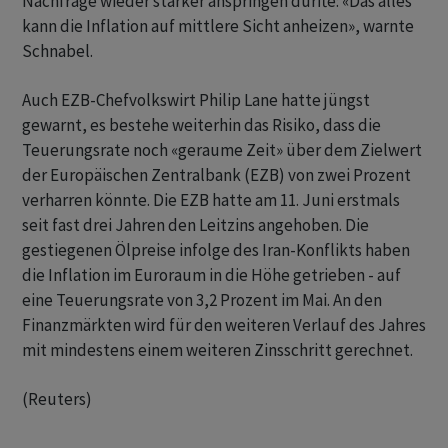
Nachfrage wieder stärker anspringen dürfte: «Das alles ​
kann die Inflation auf mittlere Sicht ⁠anheizen», warnte
Schnabel.
Auch EZB-Chefvolkswirt Philip Lane hatte jüngst
gewarnt, es bestehe weiterhin das Risiko, dass ‌die
Teuerungsrate noch «geraume Zeit» über dem Zielwert
der Europäischen Zentralbank (EZB) von zwei Prozent
verharren könnte. Die EZB hatte am 11. Juni erstmals
seit fast drei Jahren ‌den Leitzins angehoben. Die
gestiegenen Ölpreise infolge des Iran-Konflikts haben
die Inflation im ​Euroraum in die Höhe getrieben - auf
eine Teuerungsrate von 3,2 Prozent im Mai. An den
Finanzmärkten wird für den weiteren Verlauf des Jahres
mit mindestens einem weiteren Zinsschritt gerechnet.
(Reuters)