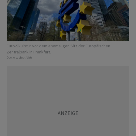
Euro-Skulptur vor dem ehemaligen Sitz der Europäischen
Zentralbank in Frankfurt.
Quelle:
cash.ch/dhü