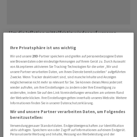
«Um die Inflation mittelfristig wieder auf unseren
Zielwert von zwei Prozent zurückzubringen, werden wir
Ihre Privatsphäre ist uns wichtig
aus ‌heutiger Sicht ⁠die Zinsen weiter anheben müssen»,
sagte EZB-Direktorin Isabel Schnabel der «Zeit» in
Wir und unsere
293
-Partner speichern und greifen auf personenbezogene Daten
wie Browserdaten oder eindeutige Kennungen auf Ihrem Gerät zu. Durch Auswahl
einem am Donnerstag veröffentlichten Interview. Das
von Akzeptieren aktivieren Sie Tracking-Technologien für die unter „Wir und
Ausmass ⁠und der Zeitpunkt weiterer Massnahmen
unsere Partner verarbeiten Daten, um Ihnen Dienste bereitzustellen“ aufgeführten
Zwecke. Wenn Tracker deaktiviert sind, sind manche Inhalte und Anzeigen
hingen jedoch davon ab, wie sich der Konflikt, die
möglicherweise nicht mehr so relevant für Sie. Sie können dieses Menü jederzeit
Wirtschaft und die Inflation entwickelten. Die
wieder aufrufen, um Ihre Einstellungen zu ändern oder Ihre Einwilligung zu
widerrufen, indem Sie auf den Link Voreinstellungen verwalten am unteren Rand
Waffenruhe ‌in Nahost sei kein Grund zur Entwarnung für
der Webseite klicken. Ihre Einstellungen gelten innerhalb unseres Website. Weitere
die Geldpolitik. «Die Energiepreise ‌sind gefallen, aber
Informationen finden Sie in unserer Datenschutzerklärung.
sie liegen noch immer deutlich ​höher als vor dem Krieg»,
Wir und unsere Partner verarbeiten Daten, um Folgendes
fügte sie hinzu. Die EZB schaue besonders auf die
bereitzustellen:
Energiepreise für Lieferungen in den nächsten Jahren.
Verwendung genauer Standortdaten. Endgeräteeigenschaften zur Identifikation
aktiv abfragen. Speichern von oder Zugriff auf Informationen auf einem Endgerät.
Und diese blieben erhöht.
Personalisierte Werbung und Inhalte, Messung von Werbeleistung und der