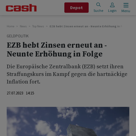
Depot
Suche
Login
Menu
Home
News
Top News
EZB hebt Zinsen erneut an - Neunte Erhöhung in Folge
GELDPOLITIK
EZB hebt Zinsen erneut an -
Neunte Erhöhung in Folge
Die Europäische Zentralbank (EZB) setzt ihren
Straffungskurs im Kampf gegen die hartnäckige
Inflation fort.
27.07.2023 14:15