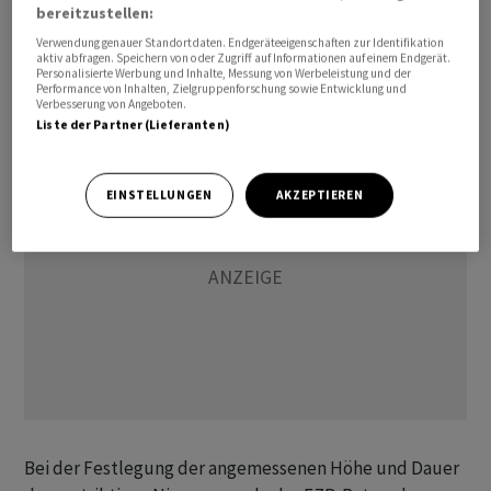
erforderlich auf ein ausreichend restriktives Niveau
bereitzustellen:
festgelegt werden, um eine zeitnahe Rückkehr der
Verwendung genauer Standortdaten. Endgeräteeigenschaften zur Identifikation
aktiv abfragen. Speichern von oder Zugriff auf Informationen auf einem Endgerät.
Inflation zum mittelfristigen 2-Prozent-Ziel zu
Personalisierte Werbung und Inhalte, Messung von Werbeleistung und der
Performance von Inhalten, Zielgruppenforschung sowie Entwicklung und
erreichen."
Verbesserung von Angeboten.
Liste der Partner (Lieferanten)
EINSTELLUNGEN
AKZEPTIEREN
Bei der Festlegung der angemessenen Höhe und Dauer