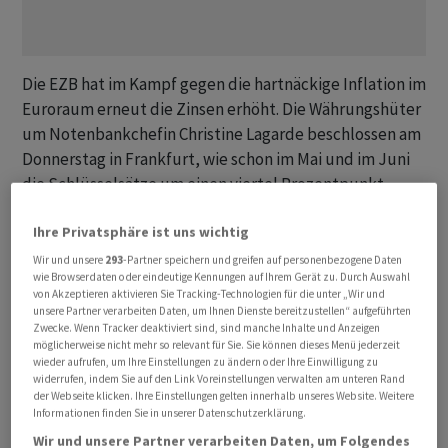
Die EZB hat im Kampf gegen die hartnäckige Inflation im
Euroraum erneut die Zinsen erhöht. Die Währungshüter
um Notenbankchefin Christine Lagarde beschlossen am
Donnerstag in Frankfurt, wie schon im Mai und im Juni
die Schlüsselsätze um einen viertel Prozentpunkt
anzuheben. Das ist bereits die neunte Anhebung in
Ihre Privatsphäre ist uns wichtig
Folge. Die Europäische Zentralbank (EZB) hatte im
Sommer 2022 mit ihrem rasanten Straffungskurs
Wir und unsere
293
-Partner speichern und greifen auf personenbezogene Daten
wie Browserdaten oder eindeutige Kennungen auf Ihrem Gerät zu. Durch Auswahl
begonnen. Der am Finanzmarkt richtungsweisende
von Akzeptieren aktivieren Sie Tracking-Technologien für die unter „Wir und
Einlagensatz, den Geldhäuser für das Parken
unsere Partner verarbeiten Daten, um Ihnen Dienste bereitzustellen“ aufgeführten
Zwecke. Wenn Tracker deaktiviert sind, sind manche Inhalte und Anzeigen
überschüssiger Gelder von der Notenbank erhalten,
möglicherweise nicht mehr so relevant für Sie. Sie können dieses Menü jederzeit
steigt damit auf 3,75 Prozent von 3,50 Prozent. Zum
wieder aufrufen, um Ihre Einstellungen zu ändern oder Ihre Einwilligung zu
widerrufen, indem Sie auf den Link Voreinstellungen verwalten am unteren Rand
weiteren Vorgehen teilte die EZB zudem mit: "Die
der Webseite klicken. Ihre Einstellungen gelten innerhalb unseres Website. Weitere
zukünftigen Beschlüsse des EZB-Rats werden dafür
Informationen finden Sie in unserer Datenschutzerklärung.
sorgen, dass die EZB-Leitzinsen so lange wie
Wir und unsere Partner verarbeiten Daten, um Folgendes