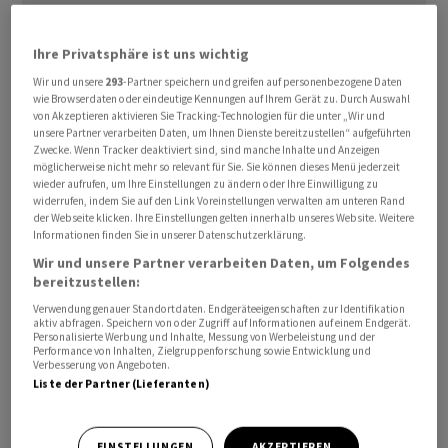
Ihre Privatsphäre ist uns wichtig
Die internationale Rolle sei stabil geblieben, teilte die
Europäische Zentralbank (EZB) am Mittwoch in
Wir und unsere
293
-Partner speichern und greifen auf personenbezogene Daten
wie Browserdaten oder eindeutige Kennungen auf Ihrem Gerät zu. Durch Auswahl
Frankfurt mit. Der Anteil des Euro an den weltweiten
von Akzeptieren aktivieren Sie Tracking-Technologien für die unter „Wir und
amtlichen Devisenreserven lag bereinigt um
unsere Partner verarbeiten Daten, um Ihnen Dienste bereitzustellen“ aufgeführten
Zwecke. Wenn Tracker deaktiviert sind, sind manche Inhalte und Anzeigen
Wechselkursveränderungen wenig verändert bei 20,0
möglicherweise nicht mehr so relevant für Sie. Sie können dieses Menü jederzeit
Prozent. Eine Reservewährung ist eine global wichtige
wieder aufrufen, um Ihre Einstellungen zu ändern oder Ihre Einwilligung zu
widerrufen, indem Sie auf den Link Voreinstellungen verwalten am unteren Rand
Währung, die auch von anderen Notenbanken gehalten
der Webseite klicken. Ihre Einstellungen gelten innerhalb unseres Website. Weitere
wird.
Informationen finden Sie in unserer Datenschutzerklärung.
Wir und unsere Partner verarbeiten Daten, um Folgendes
Mit Abstand am meisten genutzt wird hier weiterhin der
bereitzustellen:
US-Dollar. Sein Anteil an den weltweiten
Verwendung genauer Standortdaten. Endgeräteeigenschaften zur Identifikation
aktiv abfragen. Speichern von oder Zugriff auf Informationen auf einem Endgerät.
Devisenreserven fiel aber um 2,0 Prozentpunkte auf
Personalisierte Werbung und Inhalte, Messung von Werbeleistung und der
Performance von Inhalten, Zielgruppenforschung sowie Entwicklung und
57,8 Prozent. Angesichts der erratischen Zollpolitik von
Verbesserung von Angeboten.
US-Präsident Donald Trump und der hohen
Liste der Partner (Lieferanten)
Staatsverschuldung der USA wurde die Rolle des Dollar
als sicherer Hafen von einigen Experten zuletzt infrage
EINSTELLUNGEN
AKZEPTIEREN