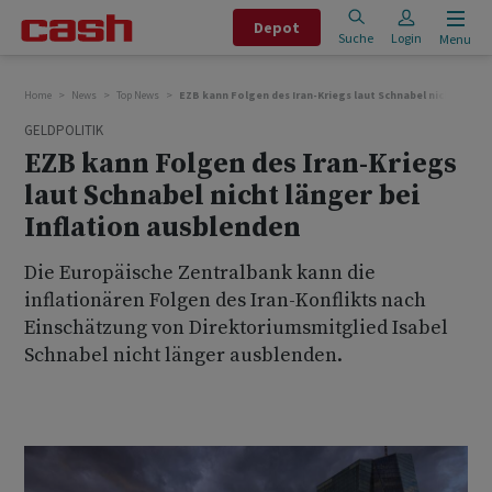
Depot
Suche
Login
Menu
Home
News
Top News
EZB kann Folgen des Iran-Kriegs laut Schnabel nicht länger
GELDPOLITIK
EZB kann Folgen des Iran-Kriegs
laut Schnabel nicht länger bei
Inflation ausblenden
Die Europäische Zentralbank kann die
inflationären Folgen des Iran-Konflikts nach
Einschätzung von Direktoriumsmitglied Isabel
Schnabel nicht länger ausblenden.