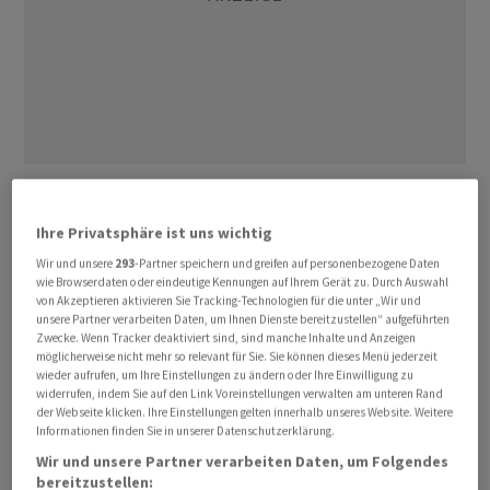
Der Preisdruck habe sich laut EZB-
Direktoriumsmitglied Isabel Schnabel über den
Ihre Privatsphäre ist uns wichtig
Energiesektor hinaus ausgeweitet und das Risiko
Wir und unsere
293
-Partner speichern und greifen auf personenbezogene Daten
steigender Inflationserwartungen zugenommen. Die
wie Browserdaten oder eindeutige Kennungen auf Ihrem Gerät zu. Durch Auswahl
EZB kann die inflationären Folgen des Iran-Konflikts
von Akzeptieren aktivieren Sie Tracking-Technologien für die unter „Wir und
unsere Partner verarbeiten Daten, um Ihnen Dienste bereitzustellen“ aufgeführten
deshalb nicht länger ausblenden.
Zwecke. Wenn Tracker deaktiviert sind, sind manche Inhalte und Anzeigen
möglicherweise nicht mehr so relevant für Sie. Sie können dieses Menü jederzeit
wieder aufrufen, um Ihre Einstellungen zu ändern oder Ihre Einwilligung zu
Schäden an der Energieinfrastruktur und an globalen
widerrufen, indem Sie auf den Link Voreinstellungen verwalten am unteren Rand
Lieferketten hätten die Preisdynamik bereits
der Webseite klicken. Ihre Einstellungen gelten innerhalb unseres Website. Weitere
Informationen finden Sie in unserer Datenschutzerklärung.
nachhaltiger verändert. Deshalb könnten die
Wir und unsere Partner verarbeiten Daten, um Folgendes
Währungshüter zum Handeln gezwungen sein, selbst
bereitzustellen: