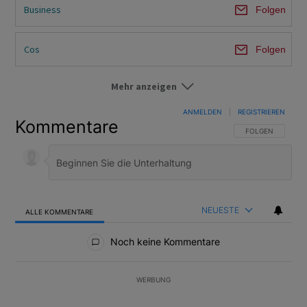
Business
Folgen
Cos
Folgen
Mehr anzeigen
ECB
Folgen
ANMELDEN
|
REGISTRIEREN
Kommentare
Europe
Folgen
FOLGE DIESER U
FOLGEN
Gen
Folgen
World
Folgen
NEUESTE
ALLE KOMMENTARE
Alle Kommentare
Noch keine Kommentare
Top News
Folgen
WERBUNG
Zinsen
Folgen