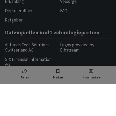
E-Banking
Vorsorge
Depot eröffnen
FAQ
Ratgeber
Datenquellen und Technologiepartner
Allfunds Tech Solutions
Logos provided by
Switzerland AG
Elbstream
SIX Financial Information
AG
Teilen
Merken
Kommentare
Ringier AG | Ringier Medien Schweiz
16
weitere Publikationen