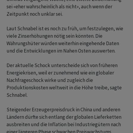
sei «eher wahrscheinlich als nicht», auch wenn der
Zeitpunkt noch unklar sei.
Laut Schnabel ist es noch zu früh, um festzulegen, wie
viele Zinserhöhungen nötig sein könnten. Die
Währungshüter würden weiterhin eingehende Daten
und die Entwicklungen im Nahen Osten auswerten.
Der aktuelle Schock unterscheide sich von früheren
Energiekrisen, weil er zunehmend wie ein globaler
Nachfrageschock wirke und zugleich die
Produktionskosten weltweit in die Höhe treibe, sagte
Schnabel.
Steigender Erzeugerpreisdruck in China und anderen
Ländern dürfte sich entlang der globalen Lieferketten
ausbreiten und die Inflation bei Industriegütern nach
einer längeren Phase schwachen Preiswachstums