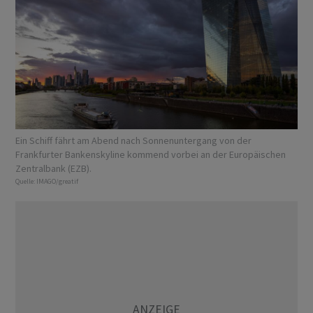
Ein Schiff fährt am Abend nach Sonnenuntergang von der
Frankfurter Bankenskyline kommend vorbei an der Europäischen
Zentralbank (EZB).
Quelle:
IMAGO/greatif