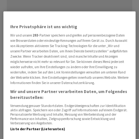
Ihre Privatsphäre ist uns wichtig
Wir und unsere
293
-Partner speichern und greifen auf personenbezogene Daten
wie Browserdaten oder eindeutige Kennungen auf Ihrem Gerät zu. Durch Auswahl
von Akzeptieren aktivieren Sie Tracking-Technologien für die unter „Wir und
Damit wolle die Notenbank Spekulationen auf eine
unsere Partner verarbeiten Daten, um Ihnen Dienste bereitzustellen“ aufgeführten
rasche ⁠zweite Zinserhöhung dämpfen, sagten vier mit
Zwecke. Wenn Tracker deaktiviert sind, sind manche Inhalte und Anzeigen
möglicherweise nicht mehr so relevant für Sie. Sie können dieses Menü jederzeit
den Überlegungen vertraute Personen der
wieder aufrufen, um Ihre Einstellungen zu ändern oder Ihre Einwilligung zu
Nachrichtenagentur Reuters. Eine ‌endgültige
widerrufen, indem Sie auf den Link Voreinstellungen verwalten am unteren Rand
der Webseite klicken. Ihre Einstellungen gelten innerhalb unseres Website. Weitere
Entscheidung sei noch nicht getroffen worden, sagten
Informationen finden Sie in unserer Datenschutzerklärung.
‌die Insider. Ein Sprecher ​der EZB lehnte am Mittwoch
Wir und unsere Partner verarbeiten Daten, um Folgendes
eine Stellungnahme ab.
bereitzustellen:
Verwendung genauer Standortdaten. Endgeräteeigenschaften zur Identifikation
Die Währungshüter hatten die Zinsen im April zwar
aktiv abfragen. Speichern von oder Zugriff auf Informationen auf einem Endgerät.
Personalisierte Werbung und Inhalte, Messung von Werbeleistung und der
unverändert gelassen, wegen der anhaltend hohen
Performance von Inhalten, Zielgruppenforschung sowie Entwicklung und
Verbesserung von Angeboten.
Energiekosten jedoch einen Schritt für die Sitzung am
Liste der Partner (Lieferanten)
11. Juni signalisiert. Da die Inflation ‌mit drei Prozent