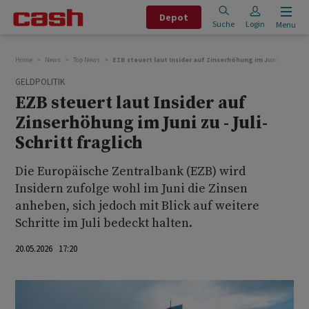
Depot
Suche
Login
Menu
Home
News
Top News
EZB steuert laut Insider auf Zinserhöhung im Juni zu - Juli-
GELDPOLITIK
EZB steuert laut Insider auf
Zinserhöhung im Juni zu - Juli-
Schritt fraglich
Die Europäische Zentralbank (EZB) wird
Insidern zufolge wohl im Juni die Zinsen
anheben, sich jedoch mit Blick auf weitere
‌Schritte ⁠im Juli bedeckt halten.
20.05.2026 17:20