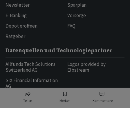
Newsletter
Sparplan
E-Banking
Vorsorge
Depot eröffnen
FAQ
Ratgeber
Datenquellen und Technologiepartner
Allfunds Tech Solutions
Logos provided by
Switzerland AG
Elbstream
SIX Financial Information
AG
Teilen
Merken
Kommentare
Ringier AG | Ringier Medien Schweiz
16
weitere Publikationen