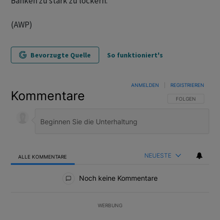
Banken zu stark zu lockern.
(AWP)
Bevorzugte Quelle
So funktioniert's
ANMELDEN
|
REGISTRIEREN
Kommentare
FOLGE DIESER U
FOLGEN
NEUESTE
ALLE KOMMENTARE
Alle Kommentare
Noch keine Kommentare
WERBUNG