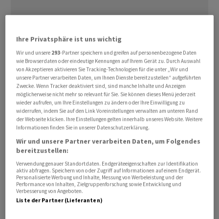
Ihre Privatsphäre ist uns wichtig
Die EZB-Bankenaufsicht habe mehr als 130
aufsichtsrechtliche Veröffentlichungen überprüft, rund
Wir und unsere
293
-Partner speichern und greifen auf personenbezogene Daten
wie Browserdaten oder eindeutige Kennungen auf Ihrem Gerät zu. Durch Auswahl
40 veraltete davon würden aufgehoben oder
von Akzeptieren aktivieren Sie Tracking-Technologien für die unter „Wir und
überarbeitet, erklärte EZB-Direktoriumsmitglied Frank
unsere Partner verarbeiten Daten, um Ihnen Dienste bereitzustellen“ aufgeführten
Zwecke. Wenn Tracker deaktiviert sind, sind manche Inhalte und Anzeigen
Elderson in einem Blogeintrag der Notenbank. «Unser
möglicherweise nicht mehr so relevant für Sie. Sie können dieses Menü jederzeit
Ziel ist einfach: Wir wollen sicherstellen, dass unsere
wieder aufrufen, um Ihre Einstellungen zu ändern oder Ihre Einwilligung zu
widerrufen, indem Sie auf den Link Voreinstellungen verwalten am unteren Rand
aufsichtlichen Leitlinien in einem immer komplexeren
der Webseite klicken. Ihre Einstellungen gelten innerhalb unseres Website. Weitere
Risikoumfeld klar, konsistent und zweckmässig
Informationen finden Sie in unserer Datenschutzerklärung.
bleiben», schrieb Elderson.
Wir und unsere Partner verarbeiten Daten, um Folgendes
bereitzustellen:
So wird unter anderem ein Entwurf für einen Leitfaden
Verwendung genauer Standortdaten. Endgeräteeigenschaften zur Identifikation
aktiv abfragen. Speichern von oder Zugriff auf Informationen auf einem Endgerät.
über Unternehmensführung und Risikokultur bei
Personalisierte Werbung und Inhalte, Messung von Werbeleistung und der
Performance von Inhalten, Zielgruppenforschung sowie Entwicklung und
Banken abgeschwächt. Stattdessen will die EZB, die
Verbesserung von Angeboten.
seit November 2014 die grössten Banken im Euroraum
Liste der Partner (Lieferanten)
kontrolliert, künftig einen Bericht über bewährte