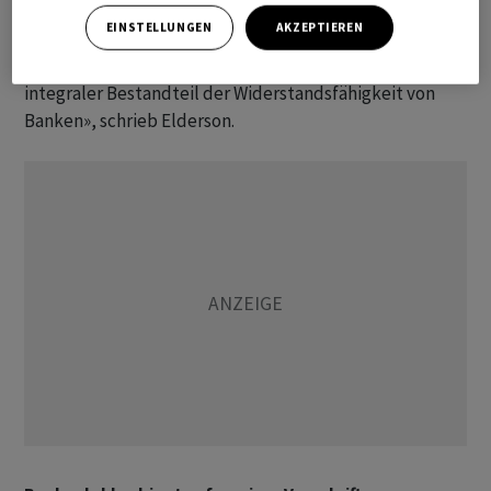
Praktiken veröffentlichen, der im ersten Quartal 2027
EINSTELLUNGEN
AKZEPTIEREN
kommen soll. Er ändere aber nichts am Bekenntnis zu
guter Governance und einer soliden Risikokultur «als
integraler Bestandteil der Widerstandsfähigkeit von
Banken», schrieb Elderson.