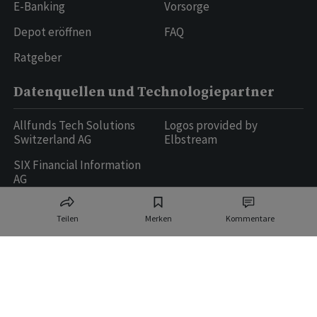
E-Banking
Vorsorge
Depot eröffnen
FAQ
Ratgeber
Datenquellen und Technologiepartner
Allfunds Tech Solutions
Logos provided by
Switzerland AG
Elbstream
SIX Financial Information
AG
Teilen
Merken
Kommentare
Ringier AG | Ringier Medien Schweiz
16
weitere Publikationen