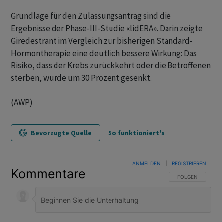
Grundlage für den Zulassungsantrag sind die
Ergebnisse der Phase-III-Studie «lidERA». Darin zeigte
Giredestrant im Vergleich zur bisherigen Standard-
Hormontherapie eine deutlich bessere Wirkung: Das
Risiko, dass der Krebs zurückkehrt oder die Betroffenen
sterben, wurde um 30 Prozent gesenkt.
(AWP)
Bevorzugte Quelle
So funktioniert's
ANMELDEN
|
REGISTRIEREN
Kommentare
FOLGE DIESER U
FOLGEN