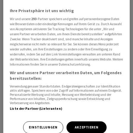
Ihre Privatsphäre ist uns wichtig
Wir und unsere
293
-Partner speichern und greifen auf personenbezogene Daten
wie Browserdaten oder eindeutige Kennungen auf Ihrem Gerät zu. Durch Auswahl
von Akzeptieren aktivieren Sie Tracking-Technologien für die unter „Wir und
Die US-Arzneimittelbehörde FDA hat den
unsere Partner verarbeiten Daten, um Ihnen Dienste bereitzustellen“ aufgeführten
Zwecke. Wenn Tracker deaktiviert sind, sind manche Inhalte und Anzeigen
Zulassungsantrag für das Brustkrebsmittel zur
möglicherweise nicht mehr so relevant für Sie. Sie können dieses Menü jederzeit
vorrangigen Prüfung angenommen, wie Roche am
wieder aufrufen, um Ihre Einstellungen zu ändern oder Ihre Einwilligung zu
widerrufen, indem Sie auf den Link Voreinstellungen verwalten am unteren Rand
Dienstag mitteilte. Das Medikament ist für die
der Webseite klicken. Ihre Einstellungen gelten innerhalb unseres Website. Weitere
adjuvante Behandlung von Erwachsenen mit
Informationen finden Sie in unserer Datenschutzerklärung.
östrogenrezeptor-positivem, HER2-negativem
Wir und unsere Partner verarbeiten Daten, um Folgendes
Brustkrebs im Frühstadium vorgesehen. Die
bereitzustellen:
Entscheidung der FDA wird bis spätestens 30. November
Verwendung genauer Standortdaten. Endgeräteeigenschaften zur Identifikation
aktiv abfragen. Speichern von oder Zugriff auf Informationen auf einem Endgerät.
2026 erwartet, wie das Unternehmen am Dienstag
Personalisierte Werbung und Inhalte, Messung von Werbeleistung und der
Performance von Inhalten, Zielgruppenforschung sowie Entwicklung und
mitteilte.
Verbesserung von Angeboten.
Liste der Partner (Lieferanten)
«Giredestrant ist der erste grosse Fortschritt bei der
Hormontherapie von Brustkrebs im Frühstadium mit
EINSTELLUNGEN
AKZEPTIEREN
Hormonrezeptor-Positivität (ER-positiv) seit vielen