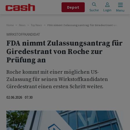
Depot
Suche
Login
Menu
Home
News
Top News
FDA nimmt Zulassungsantrag für Giredestrant von Roche 
WIRKSTOFFKANDIDAT
FDA nimmt Zulassungsantrag für
Giredestrant von Roche zur
Prüfung an
Roche kommt mit einer möglichen US-
Zulassung für seinen Wirkstoffkandidaten
Giredestrant einen ersten Schritt weiter.
02.06.2026 07:30