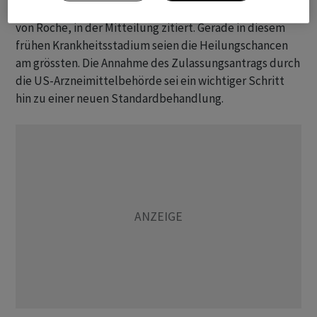
Jahrzehnten», wird Levi Garraway, Medizinischer Leiter
von Roche, in der Mitteilung zitiert. Gerade in diesem
frühen Krankheitsstadium seien die Heilungschancen
am grössten. Die Annahme des Zulassungsantrags durch
die US-Arzneimittelbehörde sei ein wichtiger Schritt
hin zu einer neuen Standardbehandlung.