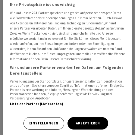
Ihre Privatsphäre ist uns wichtig
Wir und unsere
293
-Partner speichern und greifen auf personenbezogene Daten
wie Browserdaten oder eindeutige Kennungen auf Ihrem Gerät zu. Durch Auswahl
von Akzeptieren aktivieren Sie Tracking-Technologien für die unter „Wir und
unsere Partner verarbeiten Daten, um Ihnen Dienste bereitzustellen“ aufgeführten
Zwecke. Wenn Tracker deaktiviert sind, sind manche Inhalte und Anzeigen
möglicherweise nicht mehr so relevant für Sie. Sie können dieses Menü jederzeit
wieder aufrufen, um Ihre Einstellungen zu ändern oder Ihre Einwilligung zu
Sie gehe davon aus, dass weitere Zinserhöhungen
widerrufen, indem Sie auf den Link Voreinstellungen verwalten am unteren Rand
der Webseite klicken. Ihre Einstellungen gelten innerhalb unseres Website. Weitere
notwendig seien, um die Inflation auf die Zielmarke von
Informationen finden Sie in unserer Datenschutzerklärung.
zwei Prozent zu drücken, sagte Michelle Bowman am
Wir und unsere Partner verarbeiten Daten, um Folgendes
Samstag laut Redetext auf einem Bankensymposium in
bereitzustellen:
Kansas. Der Kurs werde zwar von den einlaufenden
Verwendung genauer Standortdaten. Endgeräteeigenschaften zur Identifikation
Daten bestimmt. Wenn diese aber zeigten, dass die
aktiv abfragen. Speichern von oder Zugriff auf Informationen auf einem Endgerät.
Personalisierte Werbung und Inhalte, Messung von Werbeleistung und der
Fortschritte bei der Bekämpfung der Inflation ins
Performance von Inhalten, Zielgruppenforschung sowie Entwicklung und
Verbesserung von Angeboten.
Stocken gerieten, sollte die Notenbank Fed bereit sein.
Liste der Partner (Lieferanten)
Bowman sprach am Samstag zu den Zinserhöhungen im
Plural, was darauf hindeutet, dass die Fed aus ihrer
Sicht noch mehr als einen Schritt nach oben gehen
EINSTELLUNGEN
AKZEPTIEREN
muss.