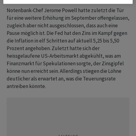
Notenbank-Chef Jerome Powell hatte zuletzt die Tür
für eine weitere Erhöhung im September offengelassen,
zugleich aber nicht ausgeschlossen, dass auch eine
Pause möglich ist. Die Fed hat den Zins im Kampf gegen
die Inflation in elf Schritten auf aktuell 5,25 bis 5,50
Prozent angehoben. Zuletzt hatte sich der
heissgelaufene US-Arbeitsmarkt abgekühlt, was am
Finanzmarkt für Spekulationen sorgte, der Zinsgipfel
könne nun erreicht sein. Allerdings stiegen die Löhne
deutlicher als erwartet an, was die Teuerungsrate
antreiben könnte.