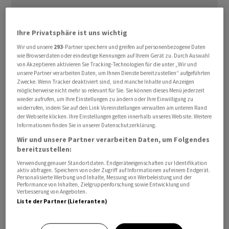
Ihre Privatsphäre ist uns wichtig
Wir und unsere
293
-Partner speichern und greifen auf personenbezogene Daten
wie Browserdaten oder eindeutige Kennungen auf Ihrem Gerät zu. Durch Auswahl
von Akzeptieren aktivieren Sie Tracking-Technologien für die unter „Wir und
Die Geldpolitik ⁠sei angemessen und dämpfe die
unsere Partner verarbeiten Daten, um Ihnen Dienste bereitzustellen“ aufgeführten
Inflation, sagte Paulson am Dienstag (Ortszeit).
Zwecke. Wenn Tracker deaktiviert sind, sind manche Inhalte und Anzeigen
möglicherweise nicht mehr so relevant für Sie. Sie können dieses Menü jederzeit
Zugleich ‌bezeichnete sie es als «gesund», dass
wieder aufrufen, um Ihre Einstellungen zu ändern oder Ihre Einwilligung zu
Investoren ‌mittlerweile Szenarien in Betracht ​zögen, in
widerrufen, indem Sie auf den Link Voreinstellungen verwalten am unteren Rand
der Webseite klicken. Ihre Einstellungen gelten innerhalb unseres Website. Weitere
denen die Zinsen für längere Zeit unverändert blieben
Informationen finden Sie in unserer Datenschutzerklärung.
oder sogar weiter steigen könnten. Die Teuerungsrate
Wir und unsere Partner verarbeiten Daten, um Folgendes
sei nach wie vor zu hoch.
bereitzustellen:
Verwendung genauer Standortdaten. Endgeräteeigenschaften zur Identifikation
aktiv abfragen. Speichern von oder Zugriff auf Informationen auf einem Endgerät.
Zinssenkungen seien bei einem weiterhin
Personalisierte Werbung und Inhalte, Messung von Werbeleistung und der
ausgewogenen Arbeitsmarkt ‌nur dann angebracht,
Performance von Inhalten, Zielgruppenforschung sowie Entwicklung und
Verbesserung von Angeboten.
wenn es erneute Fortschritte bei der Eindämmung der
Liste der Partner (Lieferanten)
Inflation gebe, erklärte die Notenbankerin auf einer
Konferenz im ​Bundesstaat Florida. Die leicht restriktive