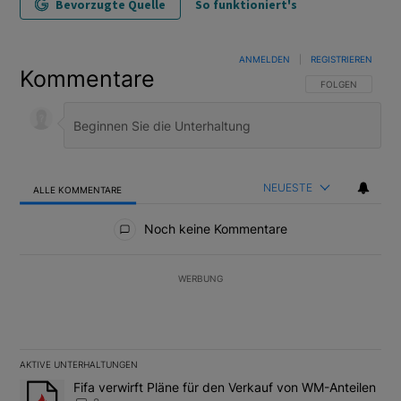
Bevorzugte Quelle
So funktioniert's
ANMELDEN
|
REGISTRIEREN
Kommentare
FOLGE DIESER U
FOLGEN
NEUESTE
ALLE KOMMENTARE
Alle Kommentare
Noch keine Kommentare
WERBUNG
AKTIVE UNTERHALTUNGEN
Das Folgende ist eine Liste der am meisten kommentierten Artikel
Ein Trendartikel mit dem Titel "Fifa verwirft Pläne für den Verk
Fifa verwirft Pläne für den Verkauf von WM-Anteilen