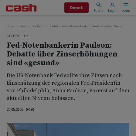
Depot
Suche
Login
Menu
Home
News
Top News
Fed-Notenbankerin Paulson: Debatte über Zinserhöhunge
GELDPOLITIK
Fed-Notenbankerin Paulson:
Debatte über Zinserhöhungen
sind «gesund»
Die US-Notenbank Fed sollte ihre Zinsen nach
Einschätzung der regionalen Fed-Präsidentin
von ‌Philadelphia, ⁠Anna Paulson, vorerst auf dem
aktuellen Niveau belassen.
20.05.2026 04:30